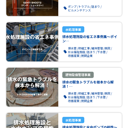
ポンプ
トラブル
詰まり
ビルメンテナンス
水処理事業
排水処理施設の省エネ事例集～ポイ
ン…
排水管
修繕工事
維持管理
病院
社会福祉施設
詰まり
下水管
改善提案
民間企業
建物設備管理事業
排水の緊急トラブルを根本から解
消！…
排水管
修繕工事
維持管理
病院
社会福祉施設
詰まり
下水管
改善提案
民間企業
水処理事業
排水処理施設と水中ポンプの相性～