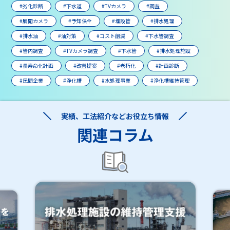
#劣化診断
#下水道
#TVカメラ
#調査
#展開カメラ
#予知保全
#埋設管
#排水処理
#排水油
#油対策
#コスト削減
#下水管調査
#管内調査
#TVカメラ調査
#下水管
#排水処理施設
#長寿命化計画
#改善提案
#老朽化
#計画診断
#民間企業
#浄化槽
#水処理事業
#浄化槽維持管理
実績、工法紹介などお役立ち情報
関連コラム