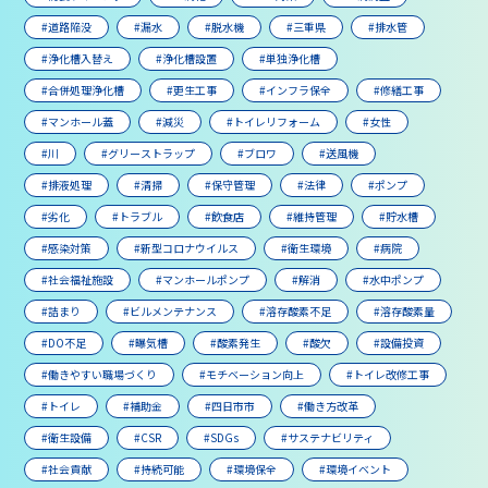
#道路陥没
#漏水
#脱水機
#三重県
#排水管
#浄化槽入替え
#浄化槽設置
#単独浄化槽
#合併処理浄化槽
#更生工事
#インフラ保全
#修繕工事
#マンホール蓋
#減災
#トイレリフォーム
#女性
#川
#グリーストラップ
#ブロワ
#送風機
#排液処理
#清掃
#保守管理
#法律
#ポンプ
#劣化
#トラブル
#飲食店
#維持管理
#貯水槽
#感染対策
#新型コロナウイルス
#衛生環境
#病院
#社会福祉施設
#マンホールポンプ
#解消
#水中ポンプ
#詰まり
#ビルメンテナンス
#溶存酸素不足
#溶存酸素量
#DO不足
#曝気槽
#酸素発生
#酸欠
#設備投資
#働きやすい職場づくり
#モチベーション向上
#トイレ改修工事
#トイレ
#補助金
#四日市市
#働き方改革
#衛生設備
#CSR
#SDGs
#サステナビリティ
#社会貢献
#持続可能
#環境保全
#環境イベント