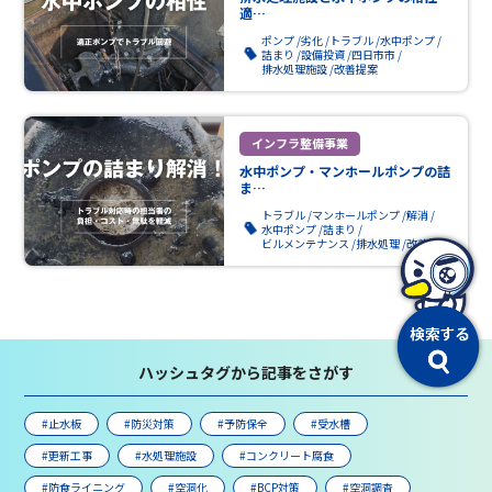
適…
ポンプ
劣化
トラブル
水中ポンプ
詰まり
設備投資
四日市市
排水処理施設
改善提案
インフラ整備事業
水中ポンプ・マンホールポンプの詰
ま…
トラブル
マンホールポンプ
解消
水中ポンプ
詰まり
ビルメンテナンス
排水処理
改善提案
ハッシュタグから記事をさがす
#止水板
#防災対策
#予防保全
#受水槽
#更新工事
#水処理施設
#コンクリート腐食
#防食ライニング
#空洞化
#BCP対策
#空洞調査