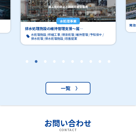
水処理事業
発泡
排水処理施設の維持管理支援～属…
水処理施設
修繕工事
排液処理
維持管理
予知保全
排水処理
排水処理施設
改善提案
一覧 〉
お問い合わせ
CONTACT