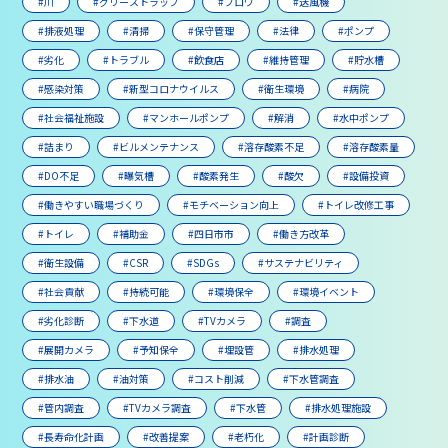
#川
#グリーストラップ
#ブロワ
#送風機
#排液処理
#清掃
#保守管理
#法律
#ポンプ
#劣化
#トラブル
#飲食店
#維持管理
#貯水槽
#感染対策
#新型コロナウイルス
#衛生環境
#病院
#社会福祉施設
#マンホールポンプ
#解消
#水中ポンプ
#詰まり
#ビルメンテナンス
#溶存酸素不足
#溶存酸素量
#DO不足
#曝気槽
#酸素発生
#酸欠
#設備投資
#働きやすい職場づくり
#モチベーション向上
#トイレ改修工事
#トイレ
#補助金
#四日市市
#働き方改革
#衛生設備
#CSR
#SDGs
#サステナビリティ
#社会貢献
#持続可能
#環境保全
#環境イベント
#劣化診断
#下水道
#TVカメラ
#調査
#展開カメラ
#予知保全
#埋設管
#排水処理
#排水油
#油対策
#コスト削減
#下水管調査
#管内調査
#TVカメラ調査
#下水管
#排水処理施設
#長寿命化計画
#改善提案
#老朽化
#計画診断