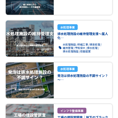
水処理事業
排水処理施設の維持管理支援～属人
化…
水処理施設
修繕工事
排液処理
維持管理
予知保全
排水処理
排水処理施設
改善提案
水処理事業
発泡は排水処理施設の不調サイン？
～…
インフラ整備事業
工場の埋設管調査｜地下のブラック