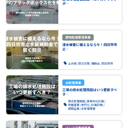
ボ…
建物設備管理事業
浸水被害に備えるなら今！四日市市
止…
止水板
防災対策
補助金
四日市市
水処理事業
工場の排水処理施設はいつ更新すべ
き…
排水処理施設
長寿命化計画
改善提案
老朽化
計画診断
民間企業
水処理事業
インフラ整備事業