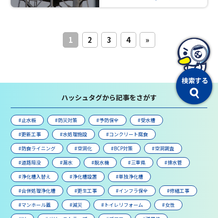
1
2
3
4
»
ハッシュタグから記事をさがす
#止水板
#防災対策
#予防保全
#受水槽
#更新工事
#水処理施設
#コンクリート腐食
#防食ライニング
#空洞化
#BCP対策
#空洞調査
#道路陥没
#漏水
#脱水機
#三重県
#排水管
#浄化槽入替え
#浄化槽設置
#単独浄化槽
#合併処理浄化槽
#更生工事
#インフラ保全
#修繕工事
#マンホール蓋
#減災
#トイレリフォーム
#女性