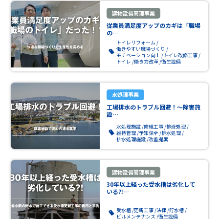
建物設備管理事業
従業員満足度アップのカギは「職場
の…
トイレリフォーム
働きやすい職場づくり
モチベーション向上
トイレ改修工事
トイレ
働き方改革
衛生設備
水処理事業
工場排水のトラブル回避！～除害施
設…
水処理施設
修繕工事
排液処理
維持管理
予知保全
排水処理
排水処理施設
改善提案
建物設備管理事業
30年以上経った受水槽は劣化して
いる⁈…
受水槽
更新工事
法律
貯水槽
ビルメンテナンス
衛生設備