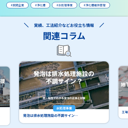
#民間企業
#浄化槽
#水処理事業
#浄化槽維持管理
実績、工法紹介などお役立ち情報
関連コラム
水処理事業
工場
発泡は排水処理施設の不調サイン…