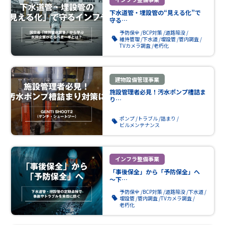
下水道管・埋設管の“見える化”で
守る…
予防保全
BCP対策
道路陥没
維持管理
下水道
埋設管
管内調査
TVカメラ調査
老朽化
建物設備管理事業
施設管理者必見！汚水ポンプ槽詰ま
り…
ポンプ
トラブル
詰まり
ビルメンテナンス
インフラ整備事業
「事後保全」から「予防保全」へ
～下…
予防保全
BCP対策
道路陥没
下水道
埋設管
管内調査
TVカメラ調査
老朽化