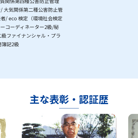
 水質関係第四種公害防止管理
/ 大気関係第二種公害防止管
/ eco 検定（環境社会検定
ラーコーディネーター2級/秘
/二級ファイナンシャル・プラ
商簿記2級
主な表彰・認証歴