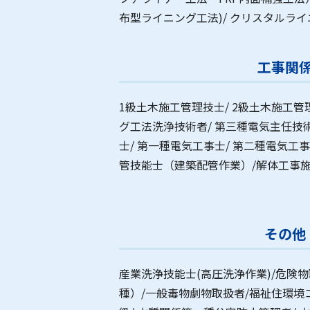
布型ライニング工法)/ クリスタルラ
工事関
1級土木施工管理技士/ 2級土木施工管理
グ工法洗浄技術者/ 第三種電気主任技術
士/ 第一種電気工事士/ 第二種電気工事
管技能士（建築配管作業）/解体工事
その他
産業洗浄技能士(高圧洗浄作業)/危険
種）/一般毒物劇物取扱者/福祉住環境