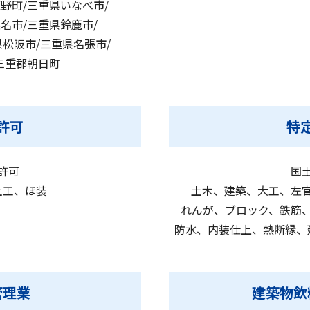
野町/三重県いなべ市/
名市/三重県鈴鹿市/
県松阪市/三重県名張市/
三重郡朝日町
許可
特
許可
国
土工、ほ装
土木、建築、大工、左
れんが、ブロック、鉄筋
防水、内装仕上、熱断縁、
管理業
建築物飲