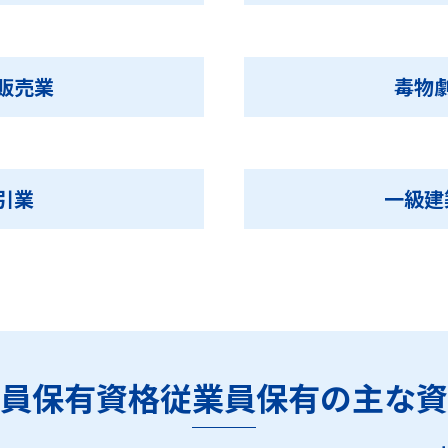
販売業
毒物
引業
一級建
員保有資格従業員保有の主な資