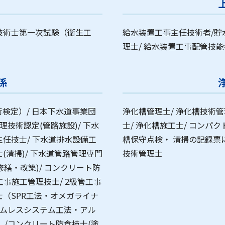
技術士第一次試験（衛生工
給水装置工事主任技術者/貯
理士/ 給水装置工事配管技能
係
検定）/ 日本下水道事業団
浄化槽管理士/ 浄化槽技術管
理技術認定(管路施設)/ 下水
士/ 浄化槽施工士/ コンパ
主任技士/ 下水道排水設備工
槽保守点検・ 清掃の記録票
(清掃)/ 下水道管路管理専門
技術管理士
修繕・改築)/ コンクリート防
工事施工管理技士/ 2級管工事
士（SPR工法・オメガライナ
シームレスシステム工法・アル
）/コンクリート防食技士(塗