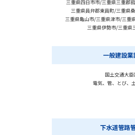
三重県四日市市/三重県三重郡菰
三重県員弁郡東員町/三重県桑
三重県亀山市/三重県津市/三重
三重県伊勢市/三重県
一般建設業
国土交通大臣
電気、管、とび、
下水道管路