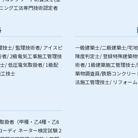
イニング工法専門技術認定者
係
技士/ 監理技術者/ アイスピ
一級建築士/二級建築士/宅
者/ 2級電気工事施工管理技
険度判定士/ 登録特殊建築
士/ 低圧電気取扱者/ 1級配
術者/ 1級建築施工管理技士
施工技士
築物調査員/鉄筋コンクリー
法施工管理技士/ リフォー
物取扱者（甲種・乙4種・乙6
コーディ ネーター検定試験２