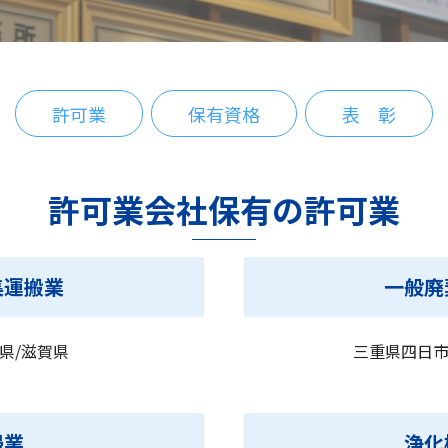
許可業
保有資格
表 彰
許可業会社保有の許可業
集運搬業
一般廃
県/滋賀県
三重県四日市
掃業
浄化