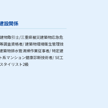
建設関係
地建物取引士/三重県被災建築物応急危
物等調査資格者/ 建築物環境衛生管理技
/建築物排水管清掃作業従事者/ 特定建
ト系マンション健康診断技術者/ SE工
ムスタイリスト2級