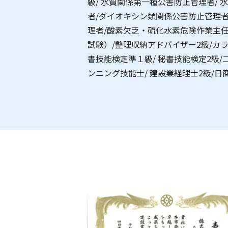
級/ 水質関係第一種公害防止管理者/
者/ダイオキシン類関係公害防止管理者
理者/酸素欠乏・硫化水素危険作業主任者
試験）/整理収納アドバイザー2級/カ
書技能検定準１級/ 秘書技能検定2級
ンニング技能士/ 建設業経理士2級/日