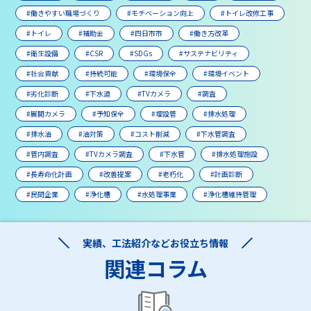
#働きやすい職場づくり
#モチベーション向上
#トイレ改修工事
#トイレ
#補助金
#四日市市
#働き方改革
#衛生設備
#CSR
#SDGs
#サステナビリティ
#社会貢献
#持続可能
#環境保全
#環境イベント
#劣化診断
#下水道
#TVカメラ
#調査
#展開カメラ
#予知保全
#埋設管
#排水処理
#排水油
#油対策
#コスト削減
#下水管調査
#管内調査
#TVカメラ調査
#下水管
#排水処理施設
#長寿命化計画
#改善提案
#老朽化
#計画診断
#民間企業
#浄化槽
#水処理事業
#浄化槽維持管理
実績、工法紹介などお役立ち情報
関連コラム