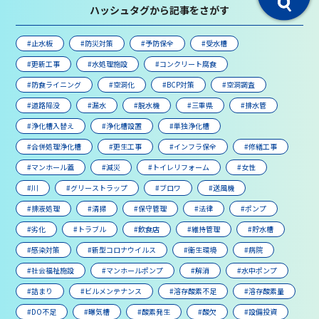
ハッシュタグから記事をさがす
#止水板
#防災対策
#予防保全
#受水槽
#更新工事
#水処理施設
#コンクリート腐食
#防食ライニング
#空洞化
#BCP対策
#空洞調査
#道路陥没
#漏水
#脱水機
#三重県
#排水管
#浄化槽入替え
#浄化槽設置
#単独浄化槽
#合併処理浄化槽
#更生工事
#インフラ保全
#修繕工事
#マンホール蓋
#減災
#トイレリフォーム
#女性
#川
#グリーストラップ
#ブロワ
#送風機
#排液処理
#清掃
#保守管理
#法律
#ポンプ
#劣化
#トラブル
#飲食店
#維持管理
#貯水槽
#感染対策
#新型コロナウイルス
#衛生環境
#病院
#社会福祉施設
#マンホールポンプ
#解消
#水中ポンプ
#詰まり
#ビルメンテナンス
#溶存酸素不足
#溶存酸素量
#DO不足
#曝気槽
#酸素発生
#酸欠
#設備投資