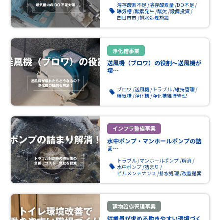
溶存酸素不足
溶存酸素量
DO不足
曝気槽
酸素発生
酸欠
設備投資
四日市市
排水処理施設
浄化槽事業
送風機（ブロワ）の役割～送風機が
壊…
ブロワ
送風機
トラブル
維持管理
曝気槽
浄化槽
浄化槽維持管理
インフラ整備事業
水中ポンプ・マンホールポンプの詰
ま…
トラブル
マンホールポンプ
解消
水中ポンプ
詰まり
ビルメンテナンス
排水処理
改善提案
建物設備管理事業
従業員が求める働きやすい環境づく