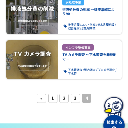
水処理事業
排液処分費の削減 ～排液濃縮によ
り90…
排液処理
コスト削減
排水処理施設
改善提案
水処理事業
インフラ整備事業
TV カメラ調査 ～下水道管を非開削
で…
下水管調査
管内調査
TVカメラ調査
下水管
«
1
2
3
4