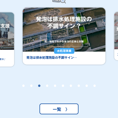
水処理事業
工場
発泡は排水処理施設の不調サイン…
一覧 〉