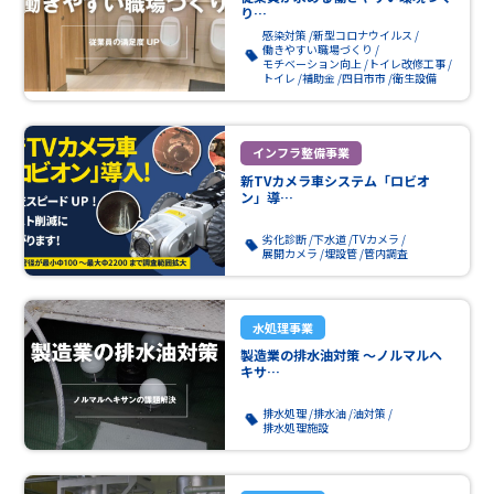
り…
感染対策
新型コロナウイルス
働きやすい職場づくり
モチベーション向上
トイレ改修工事
トイレ
補助金
四日市市
衛生設備
インフラ整備事業
新TVカメラ車システム「ロビオ
ン」導…
劣化診断
下水道
TVカメラ
展開カメラ
埋設管
管内調査
水処理事業
製造業の排水油対策 ～ノルマルヘ
キサ…
排水処理
排水油
油対策
排水処理施設