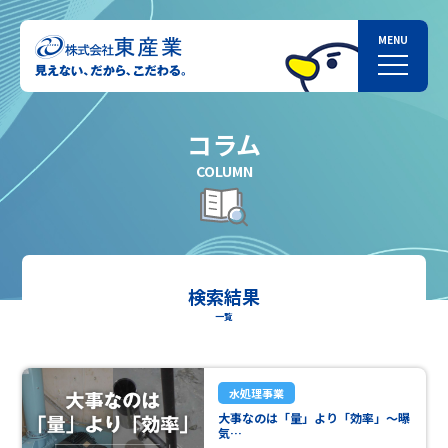
コラム
COLUMN
検索結果
一覧
水処理事業
大事なのは「量」より「効率」～曝
気…