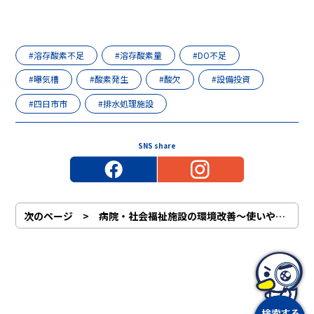
#溶存酸素不足
#溶存酸素量
#DO不足
#曝気槽
#酸素発生
#酸欠
#設備投資
#四日市市
#排水処理施設
SNS share
次のページ > 病院・社会福祉施設の環境改善～使いやすく衛生的なトイレに替えてお客様満足度UP～