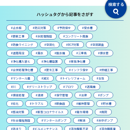
ハッシュタグから記事をさがす
#止水板
#防災対策
#予防保全
#受水槽
#更新工事
#水処理施設
#コンクリート腐食
#防食ライニング
#空洞化
#BCP対策
#空洞調査
#道路陥没
#漏水
#脱水機
#三重県
#排水管
#浄化槽入替え
#浄化槽設置
#単独浄化槽
#合併処理浄化槽
#更生工事
#インフラ保全
#修繕工事
#マンホール蓋
#減災
#トイレリフォーム
#女性
#川
#グリーストラップ
#ブロワ
#送風機
#排液処理
#清掃
#保守管理
#法律
#ポンプ
#劣化
#トラブル
#飲食店
#維持管理
#貯水槽
#感染対策
#新型コロナウイルス
#衛生環境
#病院
#社会福祉施設
#マンホールポンプ
#解消
#水中ポンプ
#詰まり
#ビルメンテナンス
#溶存酸素不足
#溶存酸素量