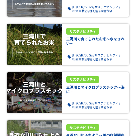
川
CSR
SDGs
サステナビリティ
社会貢献
持続可能
環境保全
サステナビリティ
三滝川で育てられたお米～水をきれ
い…
川
CSR
SDGs
サステナビリティ
社会貢献
持続可能
環境保全
サステナビリティ
三滝川とマイクロプラスチック～海
に…
川
CSR
SDGs
サステナビリティ
社会貢献
持続可能
環境保全
サステナビリティ
身近な川にふれよう～川の自然観察