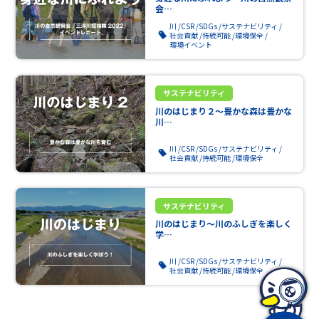
会…
川
CSR
SDGs
サステナビリティ
社会貢献
持続可能
環境保全
環境イベント
サステナビリティ
川のはじまり２～豊かな森は豊かな
川…
川
CSR
SDGs
サステナビリティ
社会貢献
持続可能
環境保全
サステナビリティ
川のはじまり～川のふしぎを楽しく
学…
川
CSR
SDGs
サステナビリティ
社会貢献
持続可能
環境保全