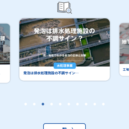
水処理事業
工場
発泡は排水処理施設の不調サイン…