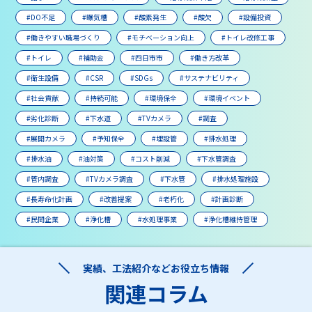
#DO不足
#曝気槽
#酸素発生
#酸欠
#設備投資
#働きやすい職場づくり
#モチベーション向上
#トイレ改修工事
#トイレ
#補助金
#四日市市
#働き方改革
#衛生設備
#CSR
#SDGs
#サステナビリティ
#社会貢献
#持続可能
#環境保全
#環境イベント
#劣化診断
#下水道
#TVカメラ
#調査
#展開カメラ
#予知保全
#埋設管
#排水処理
#排水油
#油対策
#コスト削減
#下水管調査
#管内調査
#TVカメラ調査
#下水管
#排水処理施設
#長寿命化計画
#改善提案
#老朽化
#計画診断
#民間企業
#浄化槽
#水処理事業
#浄化槽維持管理
実績、工法紹介などお役立ち情報
関連コラム