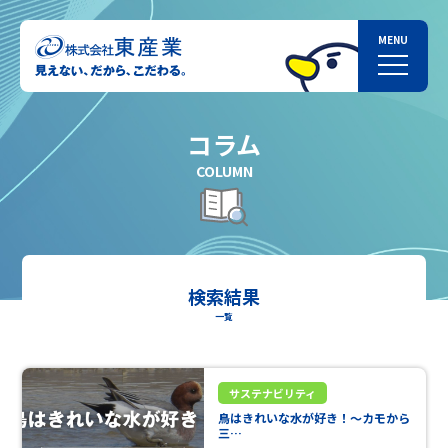
コラム
COLUMN
検索結果
一覧
サステナビリティ
鳥はきれいな水が好き！～カモから
三…