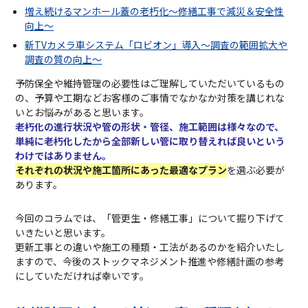
増え続けるマンホール蓋の老朽化～修繕工事で減災＆安全性
向上～
新TVカメラ車システム「ロビオン」導入～調査の範囲拡大や
調査の質の向上～
予防保全や維持管理の必要性はご理解していただいているもの
の、予算や工期などお客様のご事情でなかなか対策を講じれな
いとお悩みがあると思います。
老朽化の進行状況や管の形状・管径、施工範囲は様々なので、
単純に老朽化したから全部新しい管に取り替えれば良いという
わけではありません。
それぞれの状況や施工箇所にあった最適なプラン
を選ぶ必要が
あります。
今回のコラムでは、「管更生・修繕工事」について掘り下げて
いきたいと思います。
更新工事との違いや施工の種類・工法があるのかを紹介いたし
ますので、今後のストックマネジメント推進や修繕計画の参考
にしていただければ幸いです。