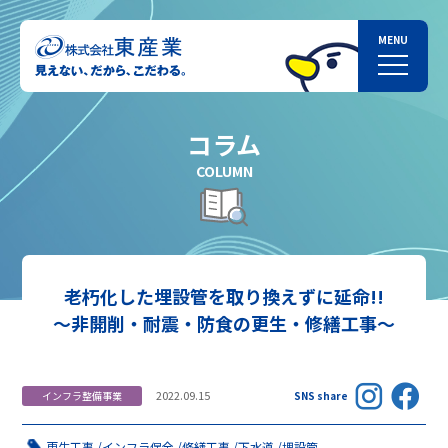
コラム
COLUMN
老朽化した埋設管を取り換えずに延命!!
～非開削・耐震・防食の更生・修繕工事～
2022.09.15
インフラ整備事業
SNS share
更生工事
インフラ保全
修繕工事
下水道
埋設管