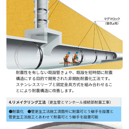
耐震性を有しない既設管きょや、既設を短時間に耐震
構造にする目的で開発された非開削耐震化工法です。
ステンレススリー
ブと固定金具方式を組み合わせるこ
とにより耐震構造に改善します。
4.リメイクリング工法
（更生管とマンホール接続部耐震工事）
●耐震化 ●管更生工法施工済箇所に耐震可とう継手を設置と
管更生工法施工とあわせて耐震可とう継手を設置可能