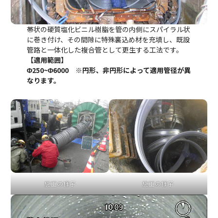
帯状の硬質塩化ビニル樹脂を管の内側にスパイラル状
に巻き付け、その間隙に特殊裏込め材を充填し、既設
管路と一体化した複合管として更生する工法です。
【適用範囲】
Φ250~Φ6000
※円形、非円形によって適用管径が異
なります。
施工の様子
施工の様子