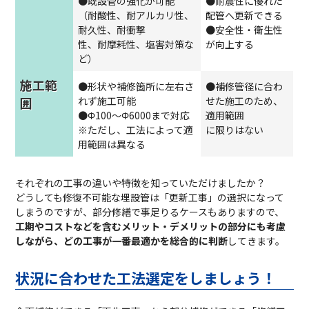
●既設管の強化が可能
●耐震性に優れた
（耐酸性、耐アルカリ性、
配管へ更新できる
耐久性、耐衝撃
●安全性・衛生性
性、耐摩耗性、塩害対策な
が向上する
ど）
施工範
●形状や補修箇所に左右さ
●補修管径に合わ
囲
れず施工可能
せた施工のため、
●Φ100～Φ6000まで対応
適用範囲
※ただし、工法によって適
に限りはない
用範囲は異なる
それぞれの工事の違いや特徴を知っていただけましたか？
どうしても修復不可能な埋設管は「更新工事」の選択になって
しまうのですが、部分修繕で事足りるケースもありますので、
工期やコストなどを含むメリット・デメリットの部分にも考慮
しながら、どの工事が一番最適かを総合的に判断
してきます。
状況に合わせた工法選定をしましょう！