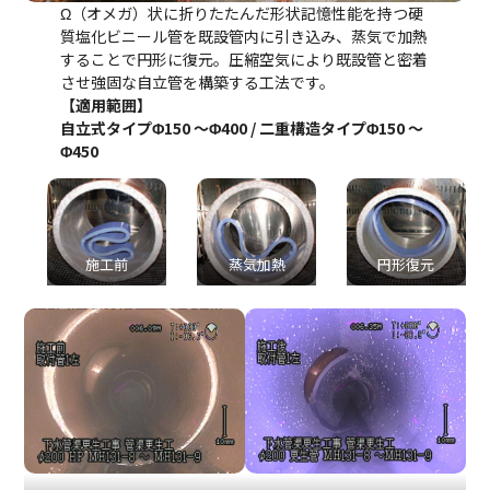
Ω（オメガ）状に折りたたんだ形状記憶性能を持つ硬
質塩化ビニール管を既設管内に引き込み、蒸気で加熱
することで円形に復元。圧縮空気により既設管と密着
させ強固な自立管を構築する工法です。
【適用範囲】
自立式タイプΦ150 ～Φ400 / 二重構造タイプΦ150 ～
Φ450
施工前
蒸気加熱
円形復元