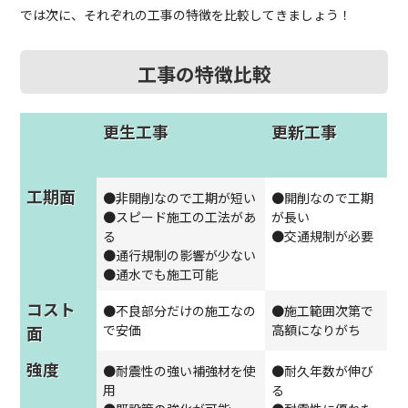
では次に、それぞれの工事の特徴を比較してきましょう！
工事の特徴比較
更生工事
更新工事
工期面
●非開削なので工期が短い
●開削なので工期
●スピード施工の工法があ
が長い
る
●交通規制が必要
●通行規制の影響が少ない
●通水でも施工可能
コスト
●不良部分だけの施工なの
●施工範囲次第で
面
で安価
高額になりがち
強度
●耐震性の強い補強材を使
●耐久年数が伸び
用
る