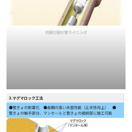
光硬化取付管ライニング
3.マグマロック工法
●管きょの耐震化 ●長期の高い水密性能（止水性向上） ●
管きょの継手部分、マンホールと管きょの接続部に施工可能