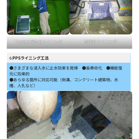
耐薬品ライニング
下水処理場防食ライニング
6.
PPSライニング工法
●さまざまな浸入水に止水効果を発揮 ●長寿命化 ●機能復
元に効果的
●あらゆる箇所に対応可能（側溝、コンクリート建築物、水
槽、人孔など）