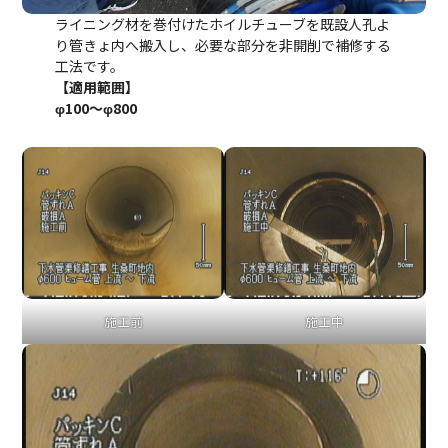
ライニング材を巻付けたホイルチューブを既設人孔よ
り管きょ内へ搬入し、必要な部分を非開削で補修する
工法です。
【適用範囲】
φ100～φ800
施工前
施工中