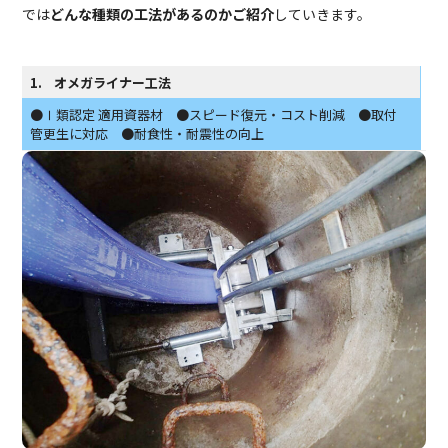
では
どんな種類の工法があるのかご紹介
していきます。
1. オメガライナー工法
●Ⅰ類認定 適用資器材 ●スピード復元・コスト削減 ●取付
管更生に対応 ●耐食性・耐震性の向上