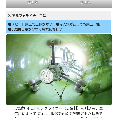
施工前
施工後
2. アルファライナー工法
●スピード施工で工期が短い ●浸入水があっても施工可能
●CO2排出量が少なく環境に優しい
既設管内にアルファライナー（更生材）を引込み、空
気圧によって拡径し、既設管内面に密着させた状態で