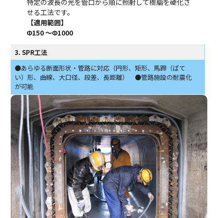
特定の波長の光を管口から順に照射して樹脂を硬化さ
せる工法です。
【適用範囲】
Φ150
～Φ1000
3. SPR工法
●あらゆる断面形状・管路に対応（円形、矩形、馬蹄（ばて
い）形、曲線、大口径、段差、長距離） ●管路施設の耐震化
が可能