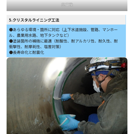
施工後
5.クリスタルライニング工法
●あらゆる環境・箇所に対応（上下水道施設、管路、マンホー
ル、農業用水路、地下タンクなど）
●塗装箇所の補強に最適（耐酸性、耐アルカリ性、耐久性、耐
衝撃性、耐摩耗性、塩害対策）
●長寿命化と耐震化