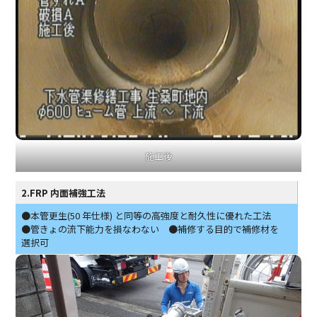
施工後
2.FRP 内面補強工法
●本管更生(50 年仕様) と同等の高強度と耐久性に優れた工法
●管きょの流下能力を損なわない ●補修する目的で補修材を
選択可