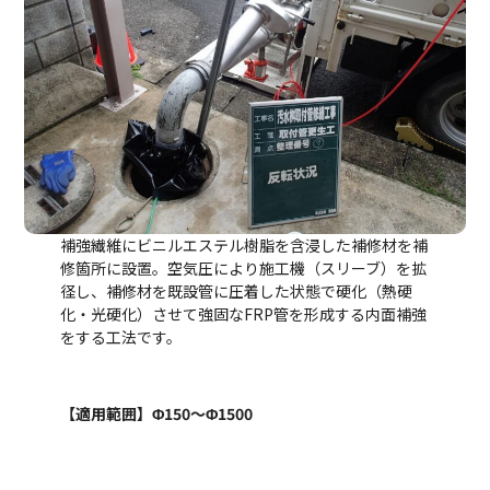
補強繊維にビニルエステル樹脂を含浸した補修材を補
修箇所に設置。空気圧により施工機（スリーブ）を拡
径し、補修材を既設管に圧着した状態で硬化（熱硬
化・光硬化）させて強固な
FRP
管を形成する内面補強
をする工法です。
【適用範囲】
Φ150
～
Φ1500