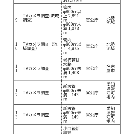
管内
φ800㎜以
TVカメラ調査(流域
上 2,891
北勢
9
調査）
m
官公庁
流域
φ800㎜未
満 1,078
m
管内
1
TVカメラ調査（流
φ800㎜以
北勢
官公庁
0
域調査）
上 4,875
流域
m
老朽管排
水路
1
名古
TVカメラ調査
φ800㎜未
官公庁
1
屋市
満 1,408
m
愛知
新設管
県蟹
1
φ800㎜未
TVカメラ調査
官公庁
江町
2
満 143
地内
m
新設管
愛知
1
φ800㎜未
県蟹
TVカメラ調査
官公庁
3
満 149
江町
m
地内
小口径新
設管