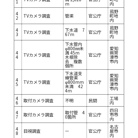
1
m
内
菰野
4
TVカメラ調査
管渠
官公庁
町地
2
内
菰野
4
下水道 7
TVカメラ調査
官公庁
町地
3
67m
内
下水管内
φ800㎜未
愛知
4
満 45m
県常
TVカメラ調査
官公庁
4
木根除
滑市
去 複数
市内
個所
下水道支
愛知
線管渠
4
県常
TVカメラ調査
φ800mm
官公庁
5
滑市
未満 42
市内
4m
4
工場
取付カメラ調査
不明
民間
6
内
四日
4
取付管 4
取付カメラ調査
官公庁
市市
7
0箇所
内
名古
4
目視調査
ー
官公庁
屋市
8
内