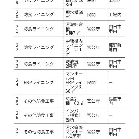
防食ライニング
槽ほか16
民間
工場内
9
8㎡
2
現水槽69
防食ライニング
民間
工場内
0
㎡
汚泥貯留
2
四日市
防食ライニング
槽
官公庁
1
市内
D種7㎡
中継槽内
2
ライニン
菰野町
防食ライニング
官公庁
2
グ 211
地内
㎡
2
防液提
四日市
防食ライニング
官公庁
3
2箇所
市内
マンホー
ル内
2
FRPライニング
FRPライ
民間
ー
4
ニング3.
56㎡
2
防食2
鈴鹿市
その他防食工事
官公庁
5
種 62㎡
内
インバー
2
その他防食工事
ト補修1
官公庁
ー
6
箇所
汚水管渠
2
四日市
その他防食工事
マンホー
官公庁
7
市内
ル1箇所