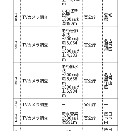
m
小口径新
2
設管
愛知
TVカメラ調査
官公庁
8
φ800㎜未
県
満480m
老朽管排
水路
φ800㎜未
名古
2
満 5,064
TVカメラ調査
官公庁
屋市
9
m
緑区
φ800㎜以
上 4,383
m
老朽排水
路
φ800㎜未
名古
3
満 8,668
屋市
TVカメラ調査
官公庁
0
m
守山
φ800㎜以
区
上 5,984
m
3
TVカメラ調査
ー
官公庁
ー
1
汚水管渠
四日
3
TVカメラ調査
φ800㎜未
官公庁
市市
2
満591m
内
四日