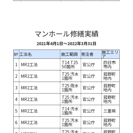
マンホール修繕実績
2021年4月1日～2022年3月31日
施工エリ
№
工法名
施工範囲
発注者
ア
T14 T25
四日市
1
MR2工法
官公庁
50箇所
市内
T25 汚水
菰野町
2
MR2工法
官公庁
1箇所
地内
T25 雨水
菰野町
3
MR2工法
官公庁
1箇所
地内
T25 汚水
菰野町
4
MR2工法
官公庁
1箇所
地内
T14 汚水
5
MR2工法
官公庁
三重県
1箇所
T25 汚水
菰野町
6
MR2工法
官公庁
1箇所
地内
T25 汚水
菰野町