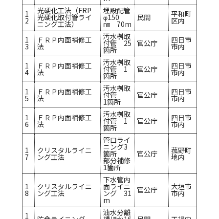
光硬化工法（FRP
埋設配管
1
平和町
光硬化取付管ライ
φ150
民間
2
区内
ニング工法）
㎜ 70m
汚水桝取
1
ＦＲＰ内面補修工
四日市
付管 25
官公庁
3
法
市内
箇所
汚水桝取
1
ＦＲＰ内面補修工
四日市
付管 1
官公庁
4
法
市内
箇所
汚水桝取
1
ＦＲＰ内面補修工
四日市
付管
官公庁
5
法
市内
1箇所
汚水桝取
1
ＦＲＰ内面補修工
四日市
付管 1
官公庁
6
法
市内
箇所
管口ライ
ニング3
1
クリスタルライニ
菰野町
箇所
官公庁
7
ング工法
地内
部分補修
1箇所
下水管内
1
クリスタルライニ
面ライニ
大垣市
官公庁
8
ング工法
ング 31
市内
m
油水分離
1