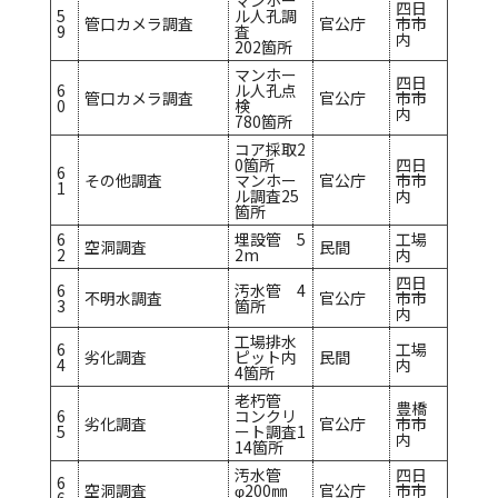
マンホー
四日
5
ル人孔調
管口カメラ調査
官公庁
市市
9
査
内
202箇所
マンホー
四日
6
ル人孔点
管口カメラ調査
官公庁
市市
0
検
内
780箇所
コア採取2
0箇所
四日
6
その他調査
マンホー
官公庁
市市
1
ル調査25
内
箇所
6
埋設管 5
工場
空洞調査
民間
2
2m
内
四日
6
汚水管 4
不明水調査
官公庁
市市
3
箇所
内
工場排水
6
工場
劣化調査
ピット内
民間
4
内
4箇所
老朽管
豊橋
6
コンクリ
劣化調査
官公庁
市市
5
ート調査1
内
14箇所
汚水管
四日
6
空洞調査
φ200㎜
官公庁
市市