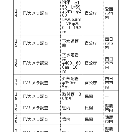
PRP φ1
50 L=59
愛西
1
2.0m・φ2
TVカメラ調査
官公庁
市地
4
00
内
L=206.8m
VP φ20
0 L=19.2
m
四日
1
下水道管
TVカメラ調査
官公庁
市市
5
路
内
下水道管
渠
四日
1
TVカメラ調査
φ400、60
官公庁
市市
6
0㎜ 16
内
m
外部配管
四日
1
TVカメラ調査
φ350㎜
官公庁
市市
7
5m
内
1
取付管 3
TVカメラ調査
民間
ー
8
0箇所
1
鈴鹿
TVカメラ調査
管内
民間
9
市内
2
鈴鹿
TVカメラ調査
管内
民間
0
市内
鈴鹿
2