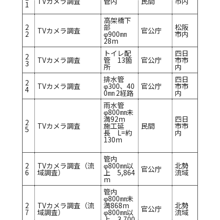
TVカメラ調査
管内
民間
市内
1
高架橋下
2
部
松阪
TVカメラ調査
官公庁
2
φ900㎜
市内
28m
トイレ配
四日
2
TVカメラ調査
管 13箇
官公庁
市市
3
所
内
排水管
四日
2
TVカメラ調査
φ300、40
官公庁
市市
4
0㎜ 2経路
内
雨水管
φ800㎜未
満92m
四日
2
TVカメラ調査
施工延
民間
市市
5
長 L=約
内
130m
管内
2
TVカメラ調査（流
φ800㎜以
北勢
官公庁
6
域調査）
上 5,864
流域
m
管内
φ800㎜未
2
TVカメラ調査（流
満868m
北勢
官公庁
7
域調査）
φ800㎜以
流域
上 3,700