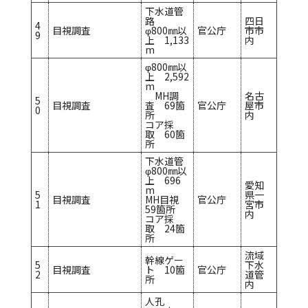
下水道管
路
四日
4
目視調査
φ800㎜以
官公庁
市市
9
上 1,133
内
m
φ800㎜以
上 2,592
m
MH調
名古
5
目視調査
査 69箇
官公庁
屋市
0
所
内
コア採
取 60箇
所
下水道管
φ800㎜以
上 696
愛知
m
5
県一
目視調査
MH目視
官公庁
1
宮市
59箇所
内
コア採
取 24箇
所
流域
幹線ゲー
5
下水
目視調査
ト 10箇
官公庁
2
道管
所
内
人孔