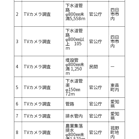
下水道管
路
四日
2
TVカメラ調査
φ800㎜未
官公庁
市市
満5,558m
内
下水道管
路
四日
φ800㎜以
3
TVカメラ調査
官公庁
市市
上 105
内
m
埋設管
φ800㎜未
4
TVカメラ調査
民間
ー
満 1,250
m
下水道管
渠
東員
5
TVカメラ調査
官公庁
φ150㎜
町内
72m
愛知
6
TVカメラ調査
管路
官公庁
県
愛知
7
TVカメラ調査
排水管内
官公庁
県
農業集落
菰野
排水
8
TVカメラ調査
官公庁
町地
φ800㎜未
内
満1,570m