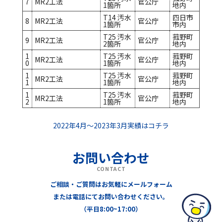
7
MR2工法
官公庁
1箇所
地内
T14 汚水
四日市
8
MR2工法
官公庁
1箇所
市内
T25 汚水
菰野町
9
MR2工法
官公庁
2箇所
地内
1
T25 汚水
菰野町
MR2工法
官公庁
0
1箇所
地内
1
T25 汚水
菰野町
MR2工法
官公庁
1
1箇所
地内
1
T25 汚水
菰野町
MR2工法
官公庁
2
1箇所
地内
2022年4月～2023年3月実績はコチラ
お問い合わせ
CONTACT
ご相談・ご質問はお気軽にメールフォーム
または電話にてお問い合わせください。
（平日8:00~17:00）