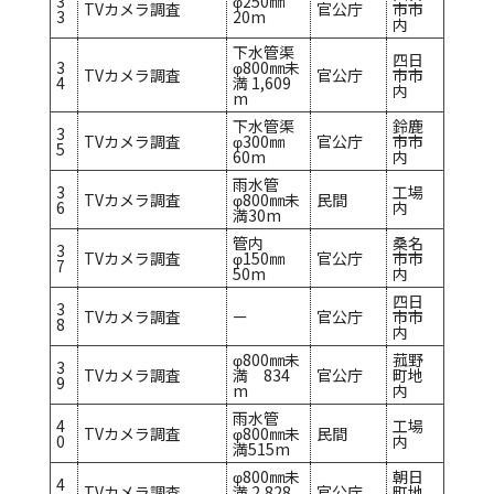
3
φ250㎜
TVカメラ調査
官公庁
市市
3
20m
内
下水管渠
四日
3
φ800㎜未
TVカメラ調査
官公庁
市市
4
満 1,609
内
m
下水管渠
鈴鹿
3
TVカメラ調査
φ300㎜
官公庁
市市
5
60m
内
雨水管
3
工場
TVカメラ調査
φ800㎜未
民間
6
内
満30m
管内
桑名
3
TVカメラ調査
φ150㎜
官公庁
市市
7
50m
内
四日
3
TVカメラ調査
ー
官公庁
市市
8
内
φ800㎜未
菰野
3
TVカメラ調査
満 834
官公庁
町地
9
m
内
雨水管
4
工場
TVカメラ調査
φ800㎜未
民間
0
内
満515m
φ800㎜未
朝日
4
TVカメラ調査
満 2,828
官公庁
町地