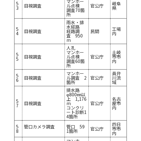
マンホー
5
岐阜
目視調査
ル点検
官公庁
3
県
調査70箇
所
雨水・排
水経路
5
工場
目視調査
経路調
民間
4
内
査 950
m
人孔
マンホー
土岐
5
目視調査
ル点検
官公庁
市市
5
調査60箇
内
所
マンホー
員弁
5
目視調査
ル調査 2
官公庁
川流
6
箇所
域
排水路
φ800㎜以
上 1,176
名古
5
目視調査
m
官公庁
屋市
7
コンクリ
内
ート診断1
4箇所
四日
5
管口カメラ調査
管口 59
官公庁
市市
8
1箇所
内