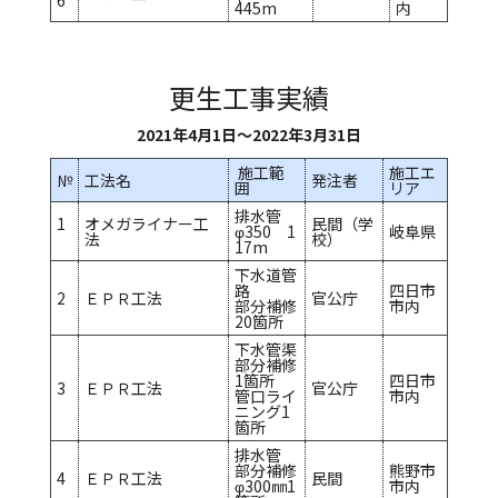
6
445m
内
更生工事実績
2021年4月1日～2022年3月31日
施工範
施工エ
№
工法名
発注者
囲
リア
排水管
1
オメガライナー工
民間（学
φ350 1
岐阜県
法
校）
17m
下水道管
路
四日市
2
ＥＰＲ工法
官公庁
部分補修
市内
20箇所
下水管渠
部分補修
1箇所
四日市
3
ＥＰＲ工法
官公庁
管口ライ
市内
ニング1
箇所
排水管
部分補修
熊野市
4
ＥＰＲ工法
民間
φ300㎜1
市内