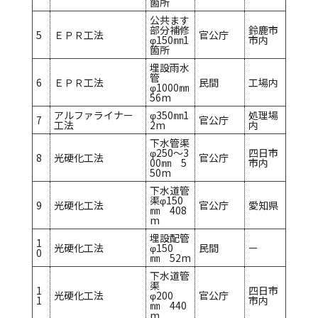
箇所
公共ます
部分補修
鈴鹿市
5
ＥＰＲ工法
官公庁
φ150㎜1
市内
箇所
埋設雨水
管
6
ＥＰＲ工法
民間
工場内
φ1000㎜
56m
アルファライナー
φ350㎜1
処理場
7
官公庁
工法
2m
内
下水管渠
φ250～3
四日市
8
光硬化工法
官公庁
00㎜ 5
市内
50m
下水道管
渠φ150
9
光硬化工法
官公庁
愛知県
㎜ 408
m
埋設配管
1
光硬化工法
φ150
民間
ー
0
㎜ 52m
下水道管
渠
1
四日市
光硬化工法
φ200
官公庁
1
市内
㎜ 440
m