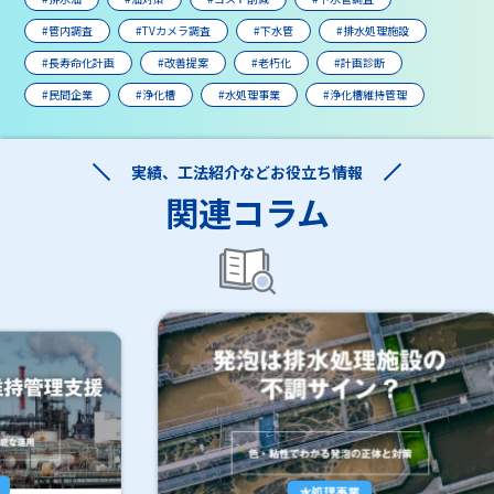
#管内調査
#TVカメラ調査
#下水管
#排水処理施設
#長寿命化計画
#改善提案
#老朽化
#計画診断
#民間企業
#浄化槽
#水処理事業
#浄化槽維持管理
実績、工法紹介などお役立ち情報
関連コラム
水処理事業