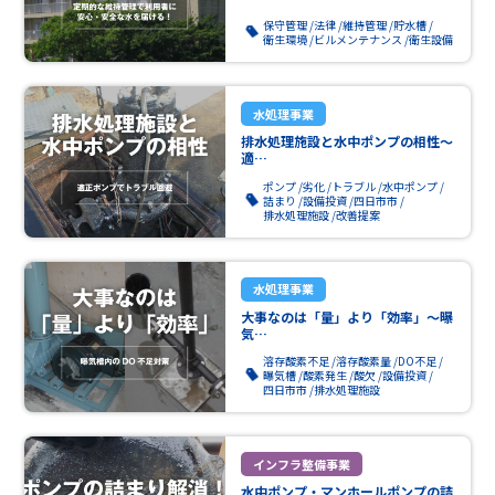
保守管理
法律
維持管理
貯水槽
衛生環境
ビルメンテナンス
衛生設備
水処理事業
排水処理施設と水中ポンプの相性～
適…
ポンプ
劣化
トラブル
水中ポンプ
詰まり
設備投資
四日市市
排水処理施設
改善提案
水処理事業
大事なのは「量」より「効率」～曝
気…
溶存酸素不足
溶存酸素量
DO不足
曝気槽
酸素発生
酸欠
設備投資
四日市市
排水処理施設
インフラ整備事業
水中ポンプ・マンホールポンプの詰