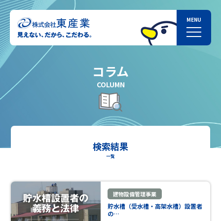
コラム
COLUMN
検索結果
一覧
建物設備管理事業
貯水槽（受水槽・高架水槽）設置者
の…