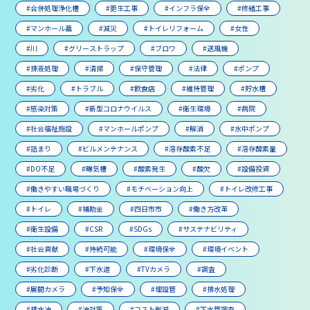
#合併処理浄化槽
#更生工事
#インフラ保全
#修繕工事
#マンホール蓋
#減災
#トイレリフォーム
#女性
#川
#グリーストラップ
#ブロワ
#送風機
#排液処理
#清掃
#保守管理
#法律
#ポンプ
#劣化
#トラブル
#飲食店
#維持管理
#貯水槽
#感染対策
#新型コロナウイルス
#衛生環境
#病院
#社会福祉施設
#マンホールポンプ
#解消
#水中ポンプ
#詰まり
#ビルメンテナンス
#溶存酸素不足
#溶存酸素量
#DO不足
#曝気槽
#酸素発生
#酸欠
#設備投資
#働きやすい職場づくり
#モチベーション向上
#トイレ改修工事
#トイレ
#補助金
#四日市市
#働き方改革
#衛生設備
#CSR
#SDGs
#サステナビリティ
#社会貢献
#持続可能
#環境保全
#環境イベント
#劣化診断
#下水道
#TVカメラ
#調査
#展開カメラ
#予知保全
#埋設管
#排水処理
#排水油
#油対策
#コスト削減
#下水管調査