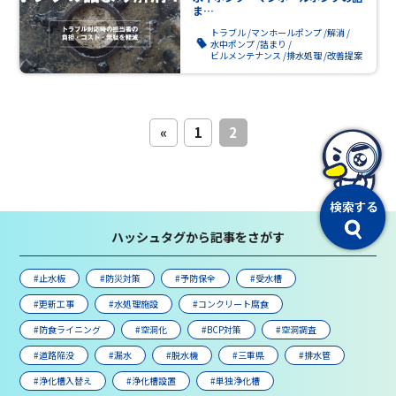
ま…
トラブル
マンホールポンプ
解消
水中ポンプ
詰まり
ビルメンテナンス
排水処理
改善提案
«
1
2
ハッシュタグから記事をさがす
#止水板
#防災対策
#予防保全
#受水槽
#更新工事
#水処理施設
#コンクリート腐食
#防食ライニング
#空洞化
#BCP対策
#空洞調査
#道路陥没
#漏水
#脱水機
#三重県
#排水管
#浄化槽入替え
#浄化槽設置
#単独浄化槽