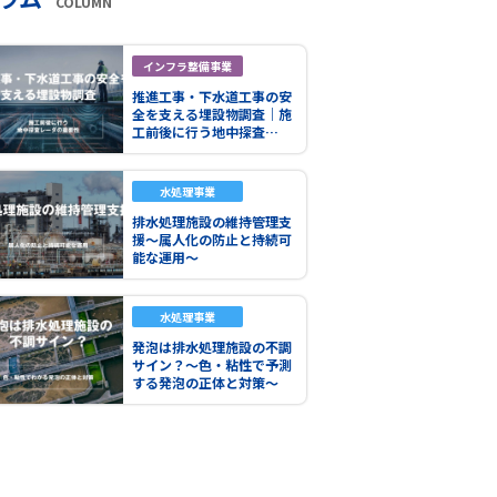
COLUMN
インフラ整備事業
推進工事・下水道工事の安
全を支える埋設物調査｜施
工前後に行う地中探査…
水処理事業
排水処理施設の維持管理支
援～属人化の防止と持続可
能な運用～
水処理事業
発泡は排水処理施設の不調
サイン？～色・粘性で予測
する発泡の正体と対策～