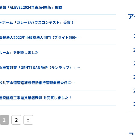
報「ALEVEL2024年東海4県版」掲載
ア
トホーム「ガレージハウスコンテスト」受賞！
優良法人2022中小規模法人部門（ブライト500…
Rルーム」を開設しました
被害対策「GENTI SANRAP（サンラップ）」…
公共下水道管路施設包括維持管理業務委託に…
優良建設工事請負業者表彰 を受賞しました！
1
2
»
コ