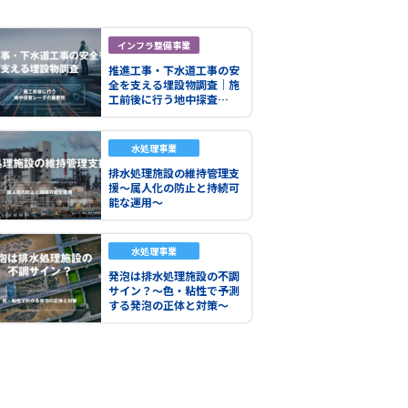
インフラ整備事業
推進工事・下水道工事の安
全を支える埋設物調査｜施
工前後に行う地中探査…
水処理事業
排水処理施設の維持管理支
援～属人化の防止と持続可
能な運用～
水処理事業
発泡は排水処理施設の不調
サイン？～色・粘性で予測
する発泡の正体と対策～