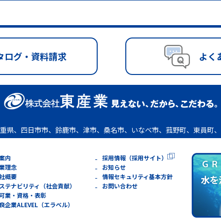
タログ・資料請求
よく
重県、四日市市、鈴鹿市、津市、桑名市、いなべ市、菰野町、東員町、
案内
採用情報（採用サイト）
業理念
お知らせ
社概要
情報セキュリティ基本方針
ステナビリティ（社会貢献）
お問い合わせ
可業・資格・表彰
良企業ALEVEL（エラベル）