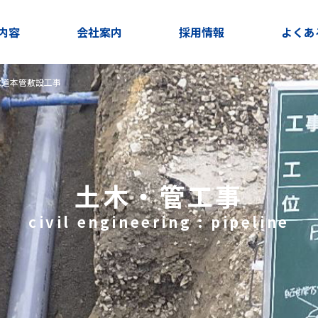
内容
会社案内
採用情報
よくあ
水道本管敷設工事
土木・管工事
civil engineering : pipeline