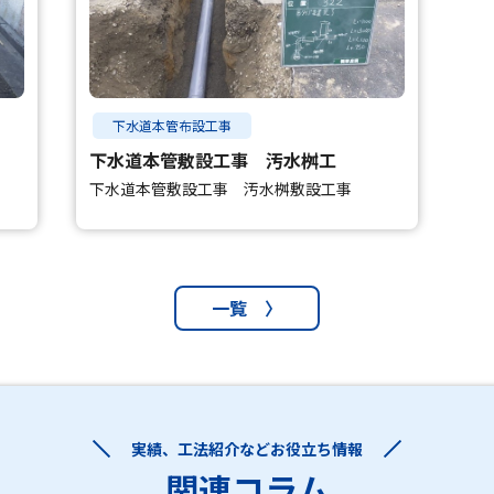
下水道本管布設工事
下水道本管敷設工事 汚水桝工
下水道本管敷設工事 汚水桝敷設工事
一覧 〉
実績、工法紹介などお役立ち情報
関連コラム