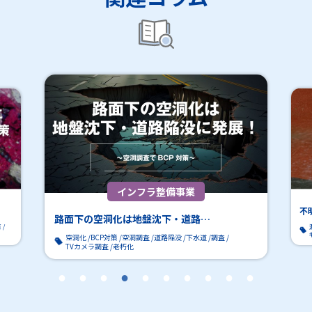
インフラ整備事業
不
路面下の空洞化は地盤沈下・道路…
策
空洞化
BCP対策
空洞調査
道路陥没
下水道
調査
TVカメラ調査
老朽化