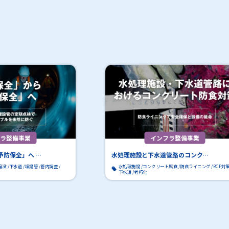
フラ整備事業
インフラ整備事業
予防保全」へ …
水処理施設と下水道管路のコンク…
陥没
下水道
埋設管
管内調査
水処理施設
コンクリート腐食
防食ライニング
BCP対
下水道
老朽化