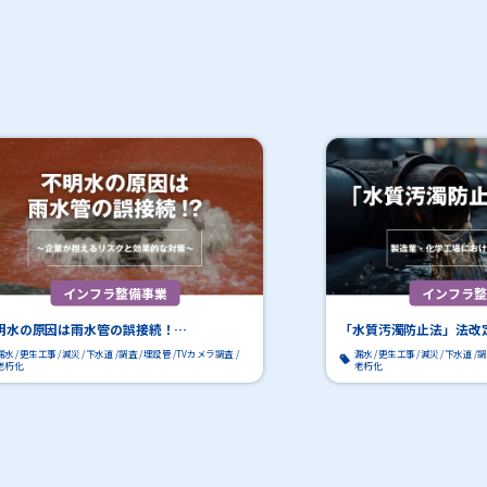
インフラ整備事業
インフラ整
明水の原因は雨水管の誤接続！…
「水質汚濁防止法」法改
漏水
更生工事
減災
下水道
調査
埋設管
TVカメラ調査
漏水
更生工事
減災
下水道
調
老朽化
老朽化