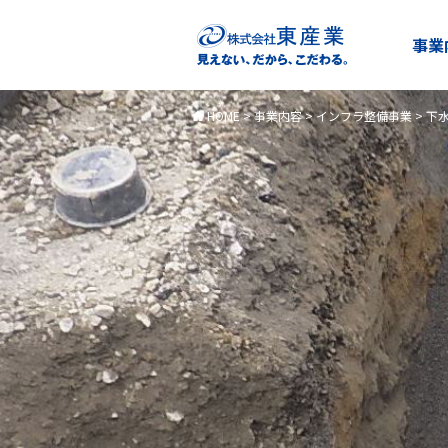
事業
HOME
>
事業内容
>
インフラ整備事業
>
下