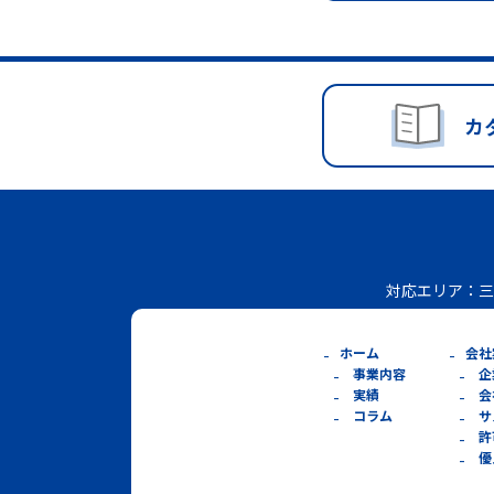
カ
対応エリア：
三
ホーム
会社
事業内容
企
実績
会
コラム
サ
許
優