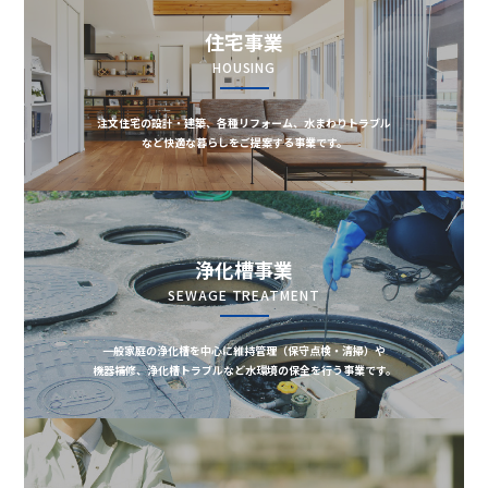
住宅事業
HOUSING
注文住宅の設計・建築、各種リフォーム、水まわりトラブル
など快適な暮らしをご提案する事業です。
浄化槽事業
SEWAGE TREATMENT
一般家庭の浄化槽を中心に維持管理（保守点検・清掃）や
機器補修、浄化槽トラブルなど水環境の保全を行う事業です。