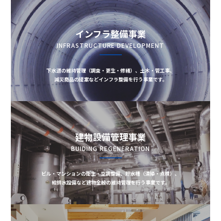
インフラ整備事業
INFRASTRUCTURE DEVELOPMENT
下水道の維持管理（調査・更生・修繕）、土木・管工事、
減災商品の提案などインフラ整備を行う事業です。
建物設備管理事業
BUIDING REGENERATION
ビル・マンションの衛生・空調整備、貯水槽（清掃・点検）、
給排水設備など建物全般の維持管理を行う事業です。