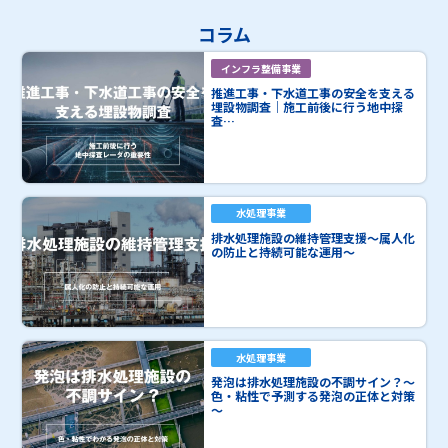
コラム
インフラ整備事業
推進工事・下水道工事の安全を支える
埋設物調査｜施工前後に行う地中探
査…
水処理事業
排水処理施設の維持管理支援～属人化
の防止と持続可能な運用～
水処理事業
発泡は排水処理施設の不調サイン？～
色・粘性で予測する発泡の正体と対策
～