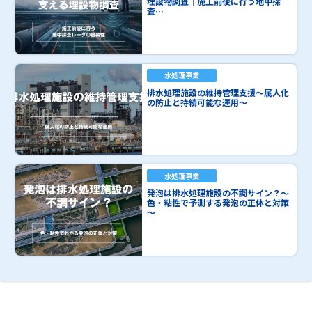
埋設物調査｜施工前後に行う地中探
査…
水処理事業
排水処理施設の維持管理支援～属人化
の防止と持続可能な運用～
水処理事業
発泡は排水処理施設の不調サイン？～
色・粘性で予測する発泡の正体と対策
～