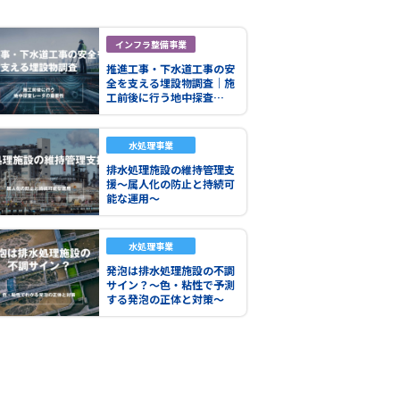
インフラ整備事業
推進工事・下水道工事の安
全を支える埋設物調査｜施
工前後に行う地中探査…
水処理事業
排水処理施設の維持管理支
援～属人化の防止と持続可
能な運用～
水処理事業
発泡は排水処理施設の不調
サイン？～色・粘性で予測
する発泡の正体と対策～