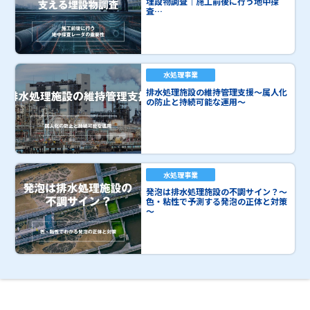
埋設物調査｜施工前後に行う地中探
査…
水処理事業
排水処理施設の維持管理支援～属人化
の防止と持続可能な運用～
水処理事業
発泡は排水処理施設の不調サイン？～
色・粘性で予測する発泡の正体と対策
～