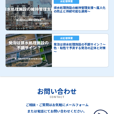
水処理事業
排水処理施設の維持管理支援～属人化
の防止と持続可能な運用～
水処理事業
発泡は排水処理施設の不調サイン？～
色・粘性で予測する発泡の正体と対策
～
お問い合わせ
CONTACT
ご相談・ご質問はお気軽にメールフォーム
または電話にてお問い合わせください。