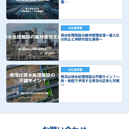
査…
水処理事業
排水処理施設の維持管理支援～属人化
の防止と持続可能な運用～
水処理事業
発泡は排水処理施設の不調サイン？～
色・粘性で予測する発泡の正体と対策
～