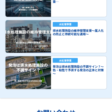
査…
水処理事業
排水処理施設の維持管理支援～属人化
の防止と持続可能な運用～
水処理事業
発泡は排水処理施設の不調サイン？～
色・粘性で予測する発泡の正体と対策
～