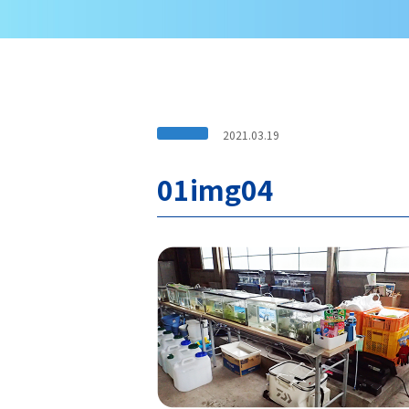
2021.03.19
01img04