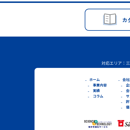
カ
対応エリア：
三
ホーム
会社
事業内容
企
実績
会
コラム
サ
許
優