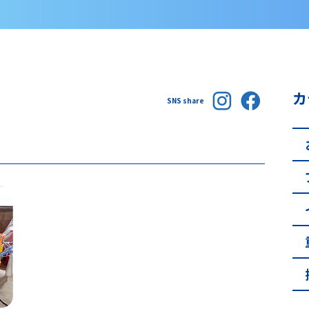
カ
SNS share