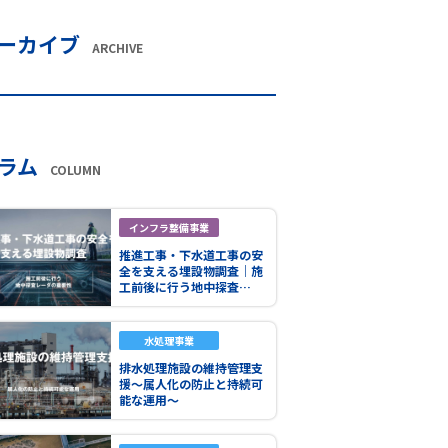
ーカイブ
ARCHIVE
ラム
COLUMN
インフラ整備事業
推進工事・下水道工事の安
全を支える埋設物調査｜施
工前後に行う地中探査…
水処理事業
排水処理施設の維持管理支
援～属人化の防止と持続可
能な運用～