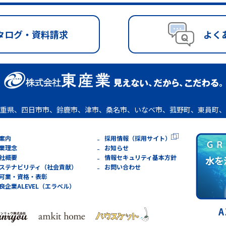
タログ・資料請求
よく
重県、四日市市、鈴鹿市、津市、桑名市、いなべ市、菰野町、東員町、
案内
採用情報（採用サイト）
業理念
お知らせ
社概要
情報セキュリティ基本方針
ステナビリティ（社会貢献）
お問い合わせ
可業・資格・表彰
良企業ALEVEL（エラベル）