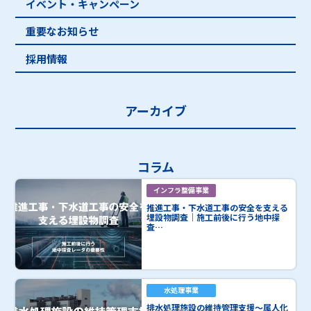
イベント・キャンペーン
重要なお知らせ
採用情報
アーカイブ
コラム
インフラ整備事業
推進工事・下水道工事の安全を支える
埋設物調査｜施工前後に行う地中探
査…
水処理事業
排水処理施設の維持管理支援～属人化