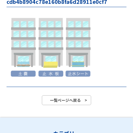
cdb4b8904c78e160b8fa6d28911e0cf7
一覧ページへ戻る >