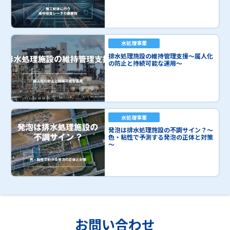
水処理事業
排水処理施設の維持管理支援～属人化
の防止と持続可能な運用～
水処理事業
発泡は排水処理施設の不調サイン？～
色・粘性で予測する発泡の正体と対策
～
お問い合わせ