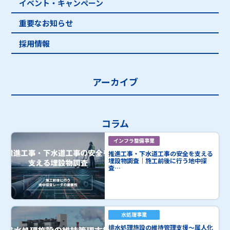
イベント・キャンペーン
重要なお知らせ
採用情報
アーカイブ
コラム
インフラ整備事業
推進工事・下水道工事の安全を支える
埋設物調査｜施工前後に行う地中探
査…
水処理事業
排水処理施設の維持管理支援～属人化