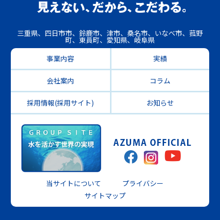
三重県、四日市市、鈴鹿市、津市、桑名市、いなべ市、菰野
町、東員町、愛知県、岐阜県
事業内容
実績
会社案内
コラム
採用情報(採用サイト)
お知らせ
当サイトについて
プライバシー
サイトマップ