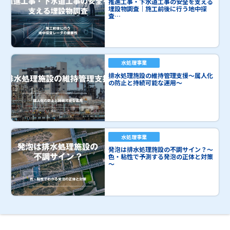
推進工事・下水道工事の安全を支える
埋設物調査｜施工前後に行う地中探
査…
水処理事業
排水処理施設の維持管理支援～属人化
の防止と持続可能な運用～
水処理事業
発泡は排水処理施設の不調サイン？～
色・粘性で予測する発泡の正体と対策
～