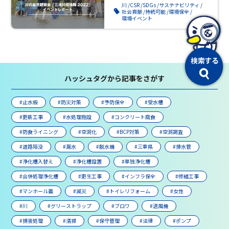
川
CSR
SDGs
サステナビリティ
社会貢献
持続可能
環境保全
環境イベント
ハッシュタグから記事をさがす
#止水板
#防災対策
#予防保全
#受水槽
#更新工事
#水処理施設
#コンクリート腐食
#防食ライニング
#空洞化
#BCP対策
#空洞調査
#道路陥没
#漏水
#脱水機
#三重県
#排水管
#浄化槽入替え
#浄化槽設置
#単独浄化槽
#合併処理浄化槽
#更生工事
#インフラ保全
#修繕工事
#マンホール蓋
#減災
#トイレリフォーム
#女性
#川
#グリーストラップ
#ブロワ
#送風機
#排液処理
#清掃
#保守管理
#法律
#ポンプ