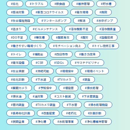
#劣化
#トラブル
#飲食店
#維持管理
#貯水槽
#感染対策
#新型コロナウイルス
#衛生環境
#病院
#社会福祉施設
#マンホールポンプ
#解消
#水中ポンプ
#詰まり
#ビルメンテナンス
#溶存酸素不足
#溶存酸素量
#DO不足
#曝気槽
#酸素発生
#酸欠
#設備投資
#働きやすい職場づくり
#モチベーション向上
#トイレ改修工事
#トイレ
#補助金
#四日市市
#働き方改革
#衛生設備
#CSR
#SDGs
#サステナビリティ
#社会貢献
#持続可能
#環境保全
#環境イベント
#劣化診断
#下水道
#TVカメラ
#調査
#展開カメラ
#予知保全
#埋設管
#排水処理
#排水油
#油対策
#コスト削減
#下水管調査
#管内調査
#TVカメラ調査
#下水管
#排水処理施設
#長寿命化計画
#改善提案
#老朽化
#計画診断
#民間企業
#浄化槽
#水処理事業
#浄化槽維持管理