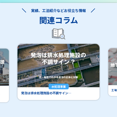
実績、工法紹介などお役立ち情報
関連コラム
水処理事業
工場
発泡は排水処理施設の不調サイン…