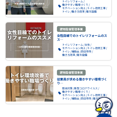
トイレリフォーム
働きやすい職場づくり
モチベーション向上
トイレ改修工事
トイレ
働き方改革
衛生設備
建物設備管理事業
女性目線でのトイレリフォームのス
ス…
トイレリフォーム
女性
モチベーション向上
トイレ改修工事
トイレ
補助金
四日市市
働き方改革
衛生設備
建物設備管理事業
従業員が求める働きやすい環境づく
り…
感染対策
新型コロナウイルス
働きやすい職場づくり
モチベーション向上
トイレ改修工事
トイレ
補助金
四日市市
衛生設備