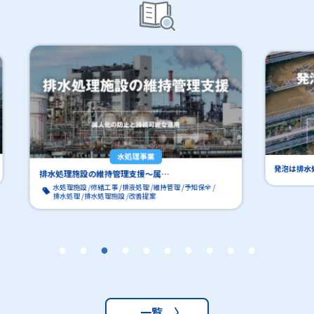
水処理事業
工場
発泡は排水処理施設の不調サイン…
一覧 〉