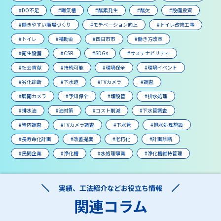
#DO不足
#曝気槽
#酸素発生
#酸欠
#設備投資
#働きやすい職場づくり
#モチベーション向上
#トイレ改修工事
#トイレ
#補助金
#四日市市
#働き方改革
#衛生設備
#CSR
#SDGs
#サステナビリティ
#社会貢献
#持続可能
#環境保全
#環境イベント
#劣化診断
#下水道
#TVカメラ
#調査
#展開カメラ
#予知保全
#埋設管
#排水処理
#排水油
#油対策
#コスト削減
#下水管調査
#管内調査
#TVカメラ調査
#下水管
#排水処理施設
#長寿命化計画
#改善提案
#老朽化
#計画診断
#民間企業
#浄化槽
#水処理事業
#浄化槽維持管理
実績、工法紹介などお役立ち情報
関連コラム