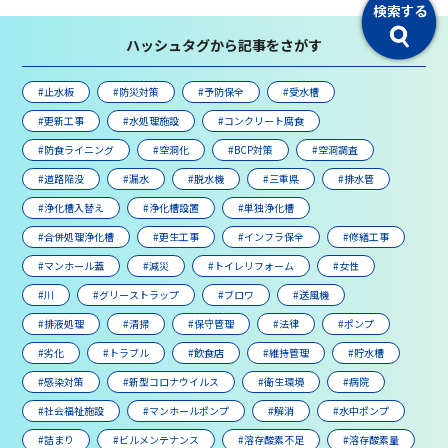
ハッシュタグから記事をさがす
#止水板
#防災対策
#予防保全
#受水槽
#更新工事
#水処理施設
#コンクリート腐食
#防食ライニング
#空洞化
#BCP対策
#空洞調査
#道路陥没
#漏水
#脱水機
#三重県
#排水管
#浄化槽入替え
#浄化槽設置
#単独浄化槽
#合併処理浄化槽
#更生工事
#インフラ保全
#修繕工事
#マンホール蓋
#減災
#トイレリフォーム
#女性
#川
#グリーストラップ
#ブロワ
#送風機
#排液処理
#清掃
#保守管理
#法律
#ポンプ
#劣化
#トラブル
#飲食店
#維持管理
#貯水槽
#感染対策
#新型コロナウイルス
#衛生環境
#病院
#社会福祉施設
#マンホールポンプ
#解消
#水中ポンプ
#詰まり
#ビルメンテナンス
#溶存酸素不足
#溶存酸素量