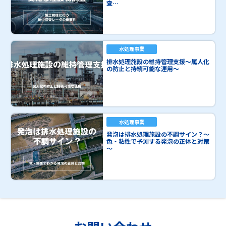
査…
水処理事業
排水処理施設の維持管理支援～属人化
の防止と持続可能な運用～
水処理事業
発泡は排水処理施設の不調サイン？～
色・粘性で予測する発泡の正体と対策
～