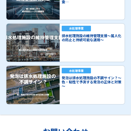
査…
水処理事業
排水処理施設の維持管理支援～属人化
の防止と持続可能な運用～
水処理事業
発泡は排水処理施設の不調サイン？～
色・粘性で予測する発泡の正体と対策
～