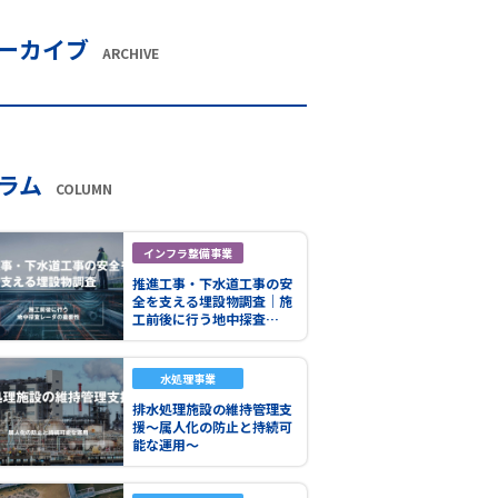
ーカイブ
ARCHIVE
ラム
COLUMN
インフラ整備事業
推進工事・下水道工事の安
全を支える埋設物調査｜施
工前後に行う地中探査…
水処理事業
排水処理施設の維持管理支
援～属人化の防止と持続可
能な運用～