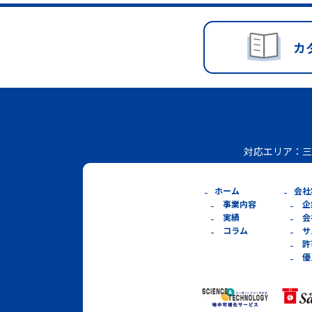
カ
対応エリア：
三
ホーム
会社
事業内容
企
実績
会
コラム
サ
許
優