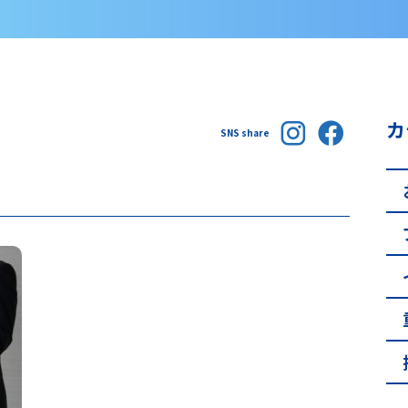
カ
SNS share