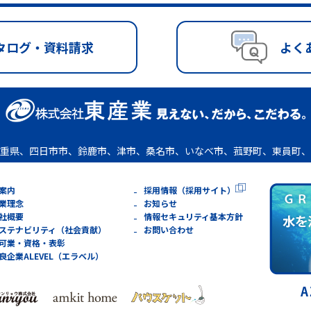
タログ・資料請求
よく
重県、四日市市、鈴鹿市、津市、桑名市、いなべ市、菰野町、東員町、
案内
採用情報（採用サイト）
業理念
お知らせ
社概要
情報セキュリティ基本方針
ステナビリティ（社会貢献）
お問い合わせ
可業・資格・表彰
良企業ALEVEL（エラベル）