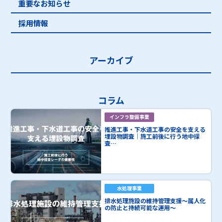
重要なお知らせ
採用情報
アーカイブ
コラム
インフラ整備事業
推進工事・下水道工事の安全を支える
埋設物調査｜施工前後に行う地中探
査…
水処理事業
排水処理施設の維持管理支援～属人化
の防止と持続可能な運用～