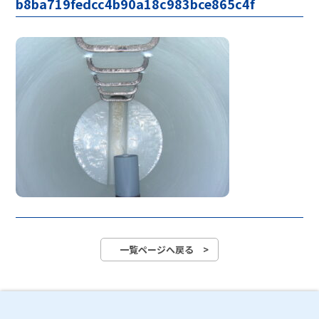
b8ba719fedcc4b90a18c983bce865c4f
一覧ページへ戻る >