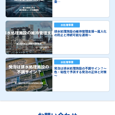
査…
水処理事業
排水処理施設の維持管理支援～属人化
の防止と持続可能な運用～
水処理事業
発泡は排水処理施設の不調サイン？～
色・粘性で予測する発泡の正体と対策
～