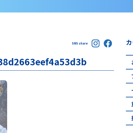
カ
SNS share
38d2663eef4a53d3b