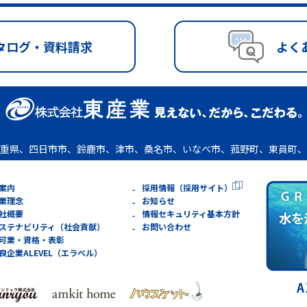
タログ・資料請求
よく
重県、四日市市、鈴鹿市、津市、桑名市、いなべ市、菰野町、東員町、
案内
採用情報（採用サイト）
業理念
お知らせ
社概要
情報セキュリティ基本方針
ステナビリティ（社会貢献）
お問い合わせ
可業・資格・表彰
良企業ALEVEL（エラベル）