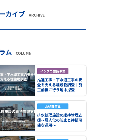
ーカイブ
ARCHIVE
ラム
COLUMN
インフラ整備事業
推進工事・下水道工事の安
全を支える埋設物調査｜施
工前後に行う地中探査…
水処理事業
排水処理施設の維持管理支
援～属人化の防止と持続可
能な運用～