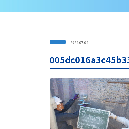
2024.07.04
005dc016a3c45b3