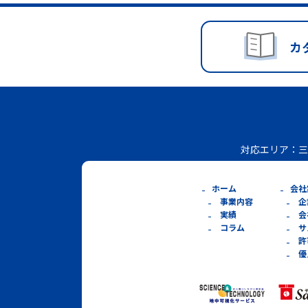
カ
対応エリア：
三
ホーム
会社
事業内容
企
実績
会
コラム
サ
許
優