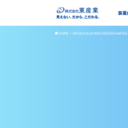
事業
HOME
>
005dc016a3c45b338d2663eef4a