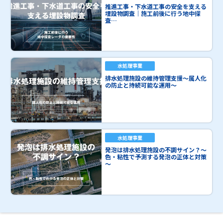
推進工事・下水道工事の安全を支える
埋設物調査｜施工前後に行う地中探
査…
水処理事業
排水処理施設の維持管理支援～属人化
の防止と持続可能な運用～
水処理事業
発泡は排水処理施設の不調サイン？～
色・粘性で予測する発泡の正体と対策
～