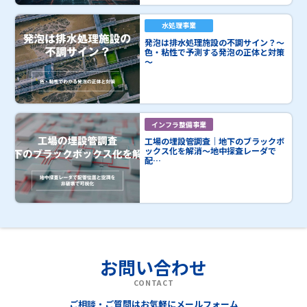
水処理事業
発泡は排水処理施設の不調サイン？～
色・粘性で予測する発泡の正体と対策
～
インフラ整備事業
工場の埋設管調査｜地下のブラックボ
ックス化を解消～地中探査レーダで
配…
お問い合わせ
CONTACT
ご相談・ご質問はお気軽にメールフォーム