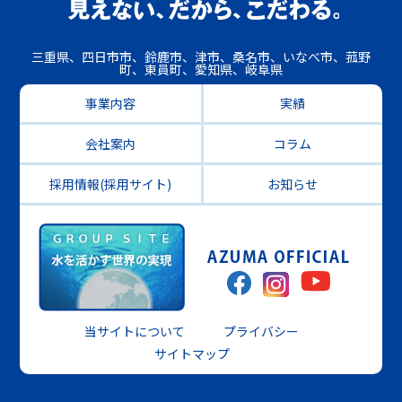
三重県、四日市市、鈴鹿市、津市、桑名市、いなべ市、菰野
町、東員町、愛知県、岐阜県
事業内容
実績
会社案内
コラム
採用情報(採用サイト)
お知らせ
当サイトについて
プライバシー
サイトマップ