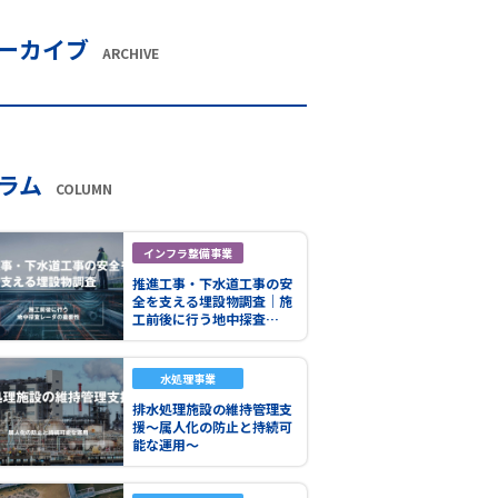
ーカイブ
ARCHIVE
ラム
COLUMN
インフラ整備事業
推進工事・下水道工事の安
全を支える埋設物調査｜施
工前後に行う地中探査…
水処理事業
排水処理施設の維持管理支
援～属人化の防止と持続可
能な運用～