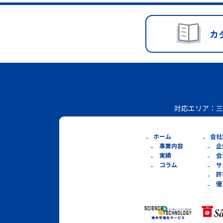
カ
対応エリア：
三
ホーム
会社
事業内容
企
実績
会
コラム
サ
許
優