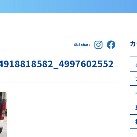
カ
SNS share
4918818582_4997602552