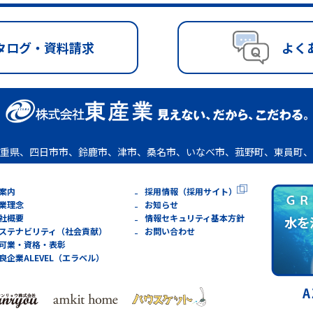
タログ・資料請求
よく
重県、四日市市、鈴鹿市、津市、桑名市、いなべ市、菰野町、東員町、
案内
採用情報（採用サイト）
業理念
お知らせ
社概要
情報セキュリティ基本方針
ステナビリティ（社会貢献）
お問い合わせ
可業・資格・表彰
良企業ALEVEL（エラベル）