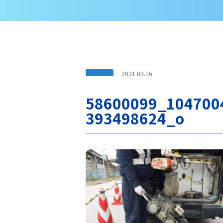
2021.03.16
58600099_104700
393498624_o