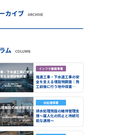
ーカイブ
ARCHIVE
ラム
COLUMN
インフラ整備事業
推進工事・下水道工事の安
全を支える埋設物調査｜施
工前後に行う地中探査…
水処理事業
排水処理施設の維持管理支
援～属人化の防止と持続可
能な運用～