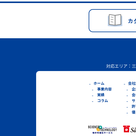
カ
対応エリア：
三
ホーム
会社
事業内容
企
実績
会
コラム
サ
許
優