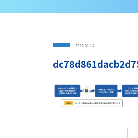
2026.01.14
dc78d861dacb2d7