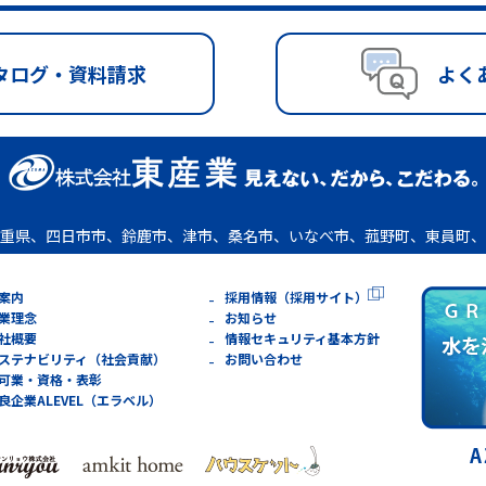
タログ・資料請求
よく
重県、四日市市、鈴鹿市、津市、桑名市、いなべ市、菰野町、東員町、
案内
採用情報（採用サイト）
業理念
お知らせ
社概要
情報セキュリティ基本方針
ステナビリティ（社会貢献）
お問い合わせ
可業・資格・表彰
良企業ALEVEL（エラベル）