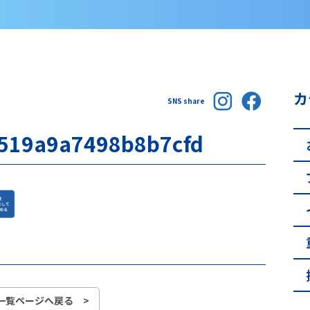
カ
SNS share
519a9a7498b8b7cfd
一覧ページへ戻る >