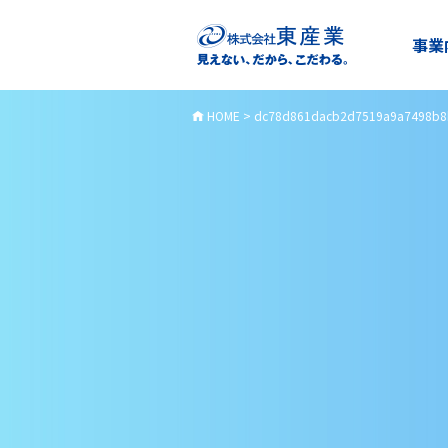
事業
HOME
>
dc78d861dacb2d7519a9a7498b8