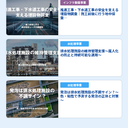
インフラ整備事業
推進工事・下水道工事の安全を支える
埋設物調査｜施工前後に行う地中探
査…
水処理事業
排水処理施設の維持管理支援～属人化
の防止と持続可能な運用～
水処理事業
発泡は排水処理施設の不調サイン？～
色・粘性で予測する発泡の正体と対策
～