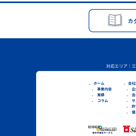
カ
対応エリア：
三
ホーム
会社
事業内容
企
実績
会
コラム
サ
許
優