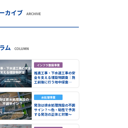
ーカイブ
ARCHIVE
ラム
COLUMN
インフラ整備事業
推進工事・下水道工事の安
全を支える埋設物調査｜施
工前後に行う地中探査…
水処理事業
発泡は排水処理施設の不調
サイン？～色・粘性で予測
する発泡の正体と対策～