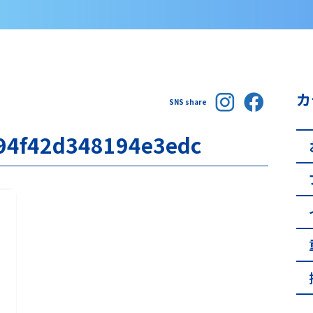
カ
SNS share
94f42d348194e3edc