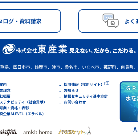
タログ・資料請求
よく
重県、四日市市、鈴鹿市、津市、桑名市、いなべ市、菰野町、東員町、
案内
採用情報（採用サイト）
業理念
お知らせ
社概要
情報セキュリティ基本方針
ステナビリティ（社会貢献）
お問い合わせ
可業・資格・表彰
良企業ALEVEL（エラベル）