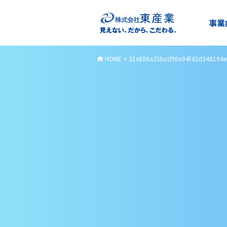
事業
HOME
>
31e806a25bcd90a94f42d348194e