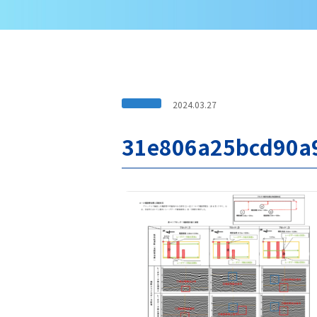
2024.03.27
31e806a25bcd90a