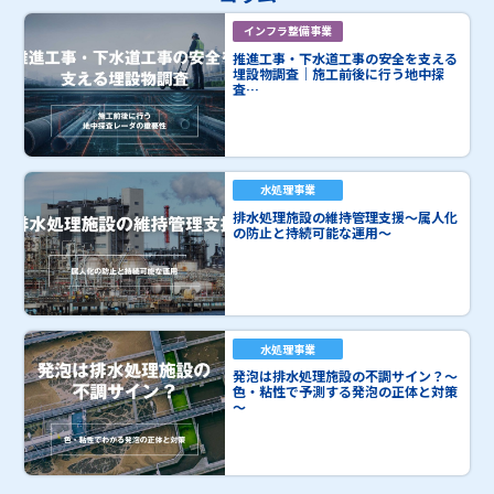
インフラ整備事業
推進工事・下水道工事の安全を支える
埋設物調査｜施工前後に行う地中探
査…
水処理事業
排水処理施設の維持管理支援～属人化
の防止と持続可能な運用～
水処理事業
発泡は排水処理施設の不調サイン？～
色・粘性で予測する発泡の正体と対策
～