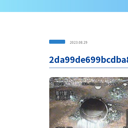
2023.08.29
2da99de699bcdba