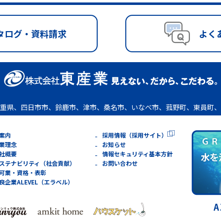
タログ・資料請求
よく
重県、四日市市、鈴鹿市、津市、桑名市、いなべ市、菰野町、東員町、
案内
採用情報（採用サイト）
業理念
お知らせ
社概要
情報セキュリティ基本方針
ステナビリティ（社会貢献）
お問い合わせ
可業・資格・表彰
良企業ALEVEL（エラベル）