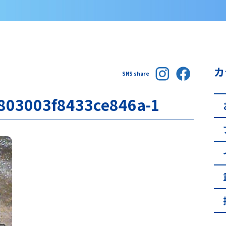
カ
SNS share
803003f8433ce846a-1