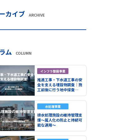
ーカイブ
ARCHIVE
ラム
COLUMN
インフラ整備事業
推進工事・下水道工事の安
全を支える埋設物調査｜施
工前後に行う地中探査…
水処理事業
排水処理施設の維持管理支
援～属人化の防止と持続可
能な運用～