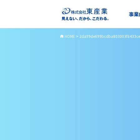
事業
HOME
>
2da99de699bcdba803003f8433ce