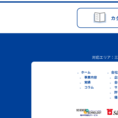
カ
対応エリア：
三
ホーム
会社
事業内容
企
実績
会
コラム
サ
許
優