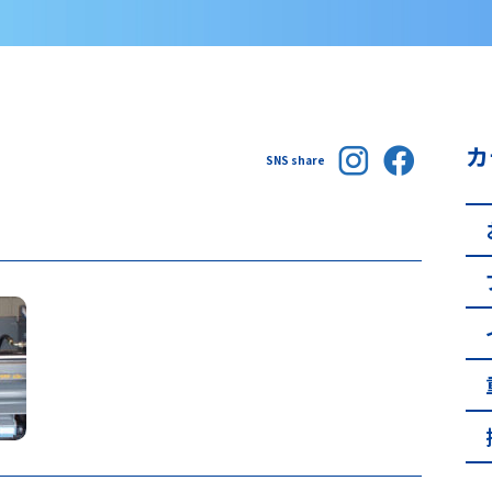
カ
SNS share