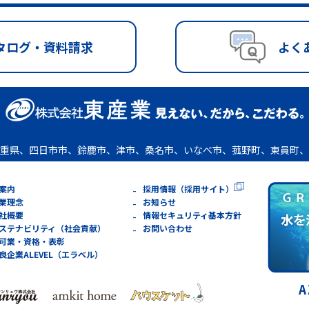
タログ・資料請求
よく
重県、四日市市、鈴鹿市、津市、桑名市、いなべ市、菰野町、東員町、
案内
採用情報（採用サイト）
業理念
お知らせ
社概要
情報セキュリティ基本方針
ステナビリティ（社会貢献）
お問い合わせ
可業・資格・表彰
良企業ALEVEL（エラベル）