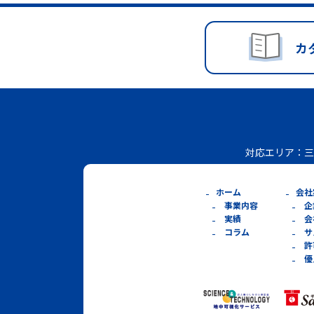
カ
対応エリア：
三
ホーム
会社
事業内容
企
実績
会
コラム
サ
許
優