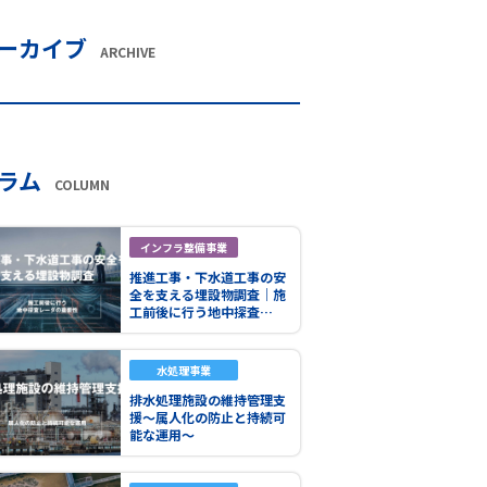
ーカイブ
ARCHIVE
ラム
COLUMN
インフラ整備事業
推進工事・下水道工事の安
全を支える埋設物調査｜施
工前後に行う地中探査…
水処理事業
排水処理施設の維持管理支
援～属人化の防止と持続可
能な運用～