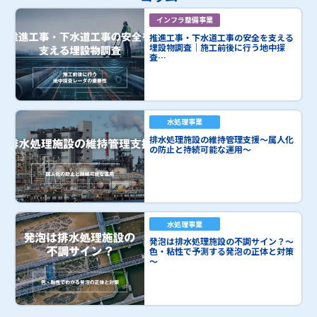
インフラ整備事業
推進工事・下水道工事の安全を支える
埋設物調査｜施工前後に行う地中探
査…
水処理事業
排水処理施設の維持管理支援～属人化
の防止と持続可能な運用～
水処理事業
発泡は排水処理施設の不調サイン？～
色・粘性で予測する発泡の正体と対策
～