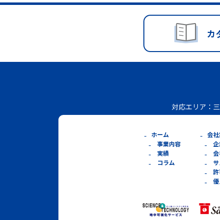
カ
対応エリア：
三
ホーム
会社
事業内容
企
実績
会
コラム
サ
許
優