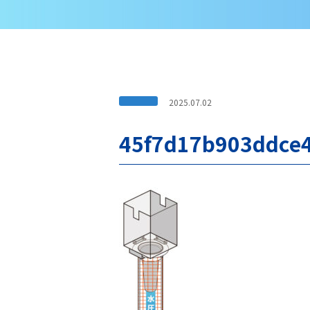
2025.07.02
45f7d17b903ddce