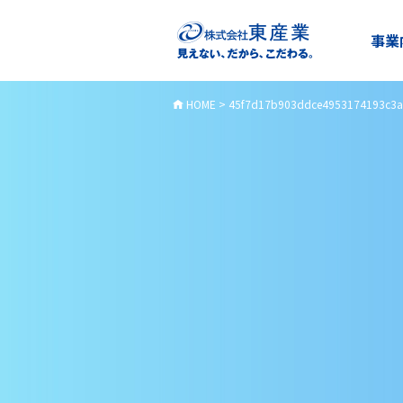
事業
HOME
>
45f7d17b903ddce4953174193c3