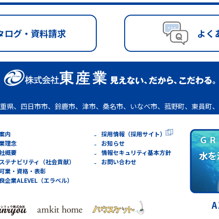
タログ・資料請求
よく
重県、四日市市、鈴鹿市、津市、桑名市、いなべ市、菰野町、東員町、
案内
採用情報（採用サイト）
業理念
お知らせ
社概要
情報セキュリティ基本方針
ステナビリティ（社会貢献）
お問い合わせ
可業・資格・表彰
良企業ALEVEL（エラベル）