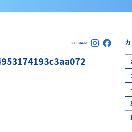
カ
SNS share
4953174193c3aa072