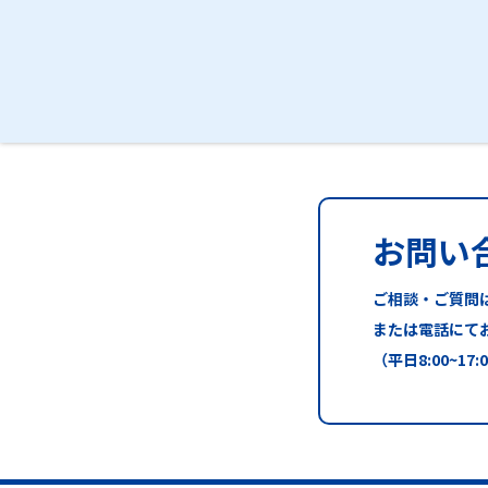
お問い
ご相談・ご質問
または電話にて
（平日8:00~17: