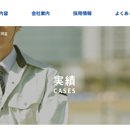
内容
会社案内
採用情報
よくあ
化調査
実績
CASES