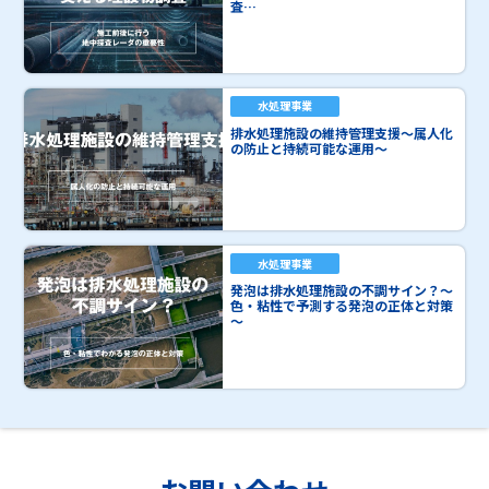
査…
水処理事業
排水処理施設の維持管理支援～属人化
の防止と持続可能な運用～
水処理事業
発泡は排水処理施設の不調サイン？～
色・粘性で予測する発泡の正体と対策
～