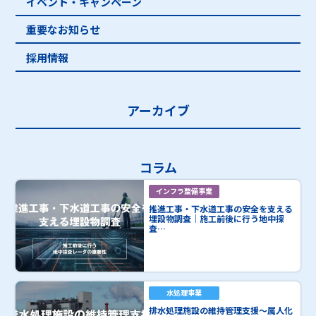
イベント・キャンペーン
重要なお知らせ
採用情報
アーカイブ
コラム
インフラ整備事業
推進工事・下水道工事の安全を支える
埋設物調査｜施工前後に行う地中探
査…
水処理事業
排水処理施設の維持管理支援～属人化