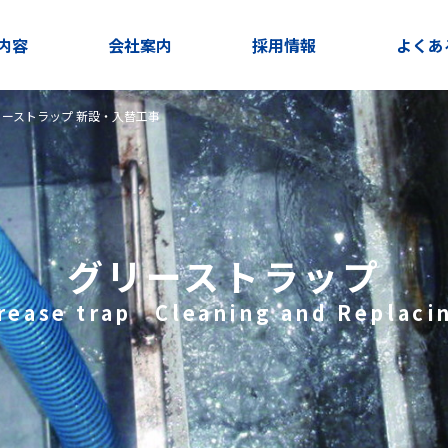
内容
会社案内
採用情報
よくあ
リーストラップ 新設・入替工事
グリーストラップ
rease trap Cleaning and Replaci