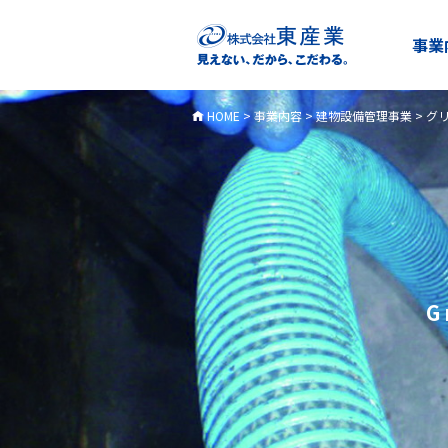
事業
HOME
>
事業内容
>
建物設備管理事業
>
グ
G