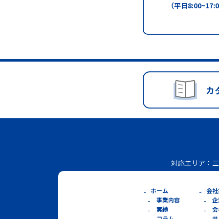
（平日8:00~17:
カ
対応エリア：
三
ホーム
会社
事業内容
企
実績
会
コラム
サ