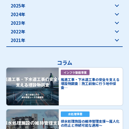
2025年
2024年
2023年
2022年
2021年
コラム
インフラ整備事業
推進工事・下水道工事の安全を支える
埋設物調査｜施工前後に行う地中探
査…
水処理事業
排水処理施設の維持管理支援～属人化
の防止と持続可能な運用～